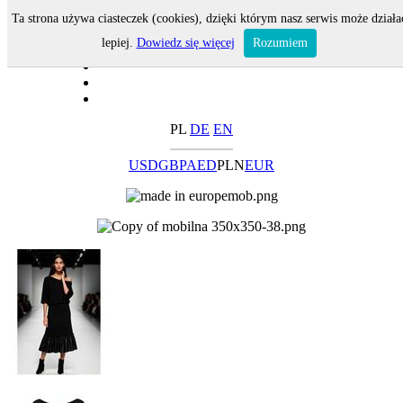
Ta strona używa ciasteczek (cookies), dzięki którym nasz serwis może działa
lepiej.
Dowiedz się więcej
Rozumiem
PL
DE
EN
USD
GBP
AED
PLN
EUR