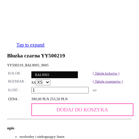
Tap to expand
Bluzka czarna YY500219
YY500219_RAL9005_9005
KOLOR :
( Tabela kolorów )
RAL9005
ROZMIAR :
( Tabela rozmiarów )
XS
ILOŚĆ :
szt
CENA :
390,00 PLN
253,50 PLN
DODAJ DO KOSZYKA
opis
swobodny i niekrępujący fason