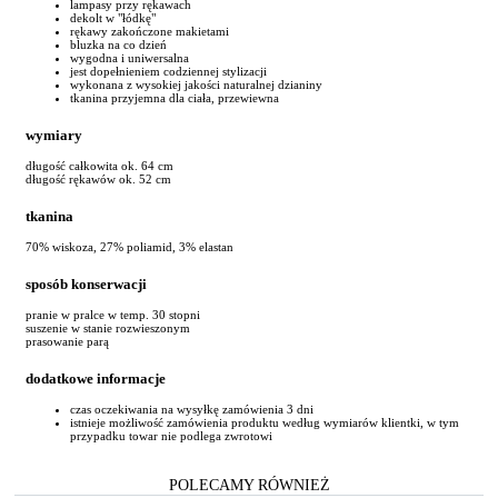
lampasy przy rękawach
dekolt w "łódkę"
rękawy zakończone makietami
bluzka na co dzień
wygodna i uniwersalna
jest dopełnieniem codziennej stylizacji
wykonana z wysokiej jakości naturalnej dzianiny
tkanina przyjemna dla ciała, przewiewna
wymiary
długość całkowita ok. 64 cm
długość rękawów ok. 52 cm
tkanina
70% wiskoza, 27% poliamid, 3% elastan
sposób konserwacji
pranie w pralce w temp. 30 stopni
suszenie w stanie rozwieszonym
prasowanie parą
dodatkowe informacje
czas oczekiwania na wysyłkę zamówienia 3 dni
istnieje możliwość zamówienia produktu według wymiarów klientki, w tym
przypadku towar nie podlega zwrotowi
POLECAMY RÓWNIEŻ