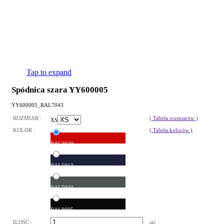
Tap to expand
Spódnica szara YY600005
YY600005_RAL7043
ROZMIAR :
( Tabela rozmiarów )
XS
KOLOR :
( Tabela kolorów )
RAL3020
RAL5013
RAL7043
RAL9005
ILOŚĆ :
szt