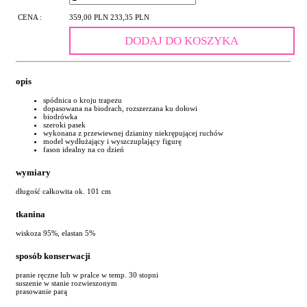
CENA :
359,00 PLN
233,35 PLN
DODAJ DO KOSZYKA
opis
spódnica o kroju trapezu
dopasowana na biodrach, rozszerzana ku dołowi
biodrówka
szeroki pasek
wykonana z przewiewnej dzianiny niekrępującej ruchów
model wydłużający i wyszczuplający figurę
fason idealny na co dzień
wymiary
długość całkowita ok. 101 cm
tkanina
wiskoza 95%, elastan 5%
sposób konserwacji
pranie ręczne lub w pralce w temp. 30 stopni
suszenie w stanie rozwieszonym
prasowanie parą