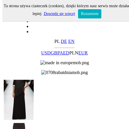
Ta strona używa ciasteczek (cookies), dzięki którym nasz serwis może działa
lepiej.
Dowiedz się więcej
Rozumiem
PL
DE
EN
USD
GBP
AED
PLN
EUR