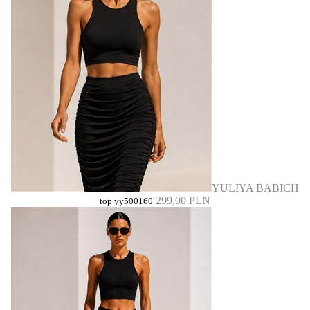
YULIYA BABICH
299,00 PLN
top yy500160