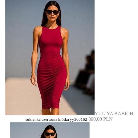
YULIYA BABICH
890,00 PLN
sukienka czerwona krótka yy300162