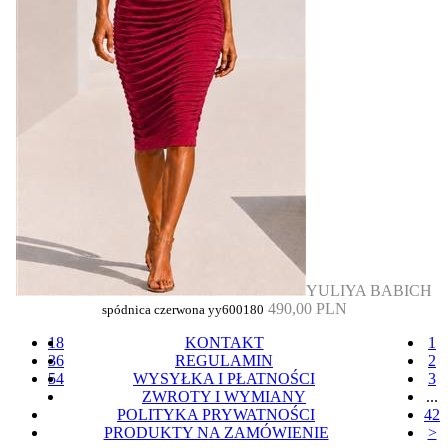
YULIYA BABICH
490,00 PLN
spódnica czerwona yy600180
18
KONTAKT
1
36
REGULAMIN
2
54
WYSYŁKA I PŁATNOŚCI
3
ZWROTY I WYMIANY
...
POLITYKA PRYWATNOŚCI
42
PRODUKTY NA ZAMÓWIENIE
>