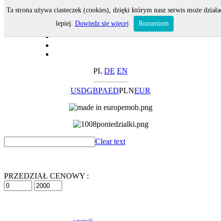
Ta strona używa ciasteczek (cookies), dzięki którym nasz serwis może działa
lepiej.
Dowiedz się więcej
Rozumiem
PL
DE
EN
USD
GBP
AED
PLN
EUR
Clear text
PRZEDZIAŁ CENOWY :
wyczyść