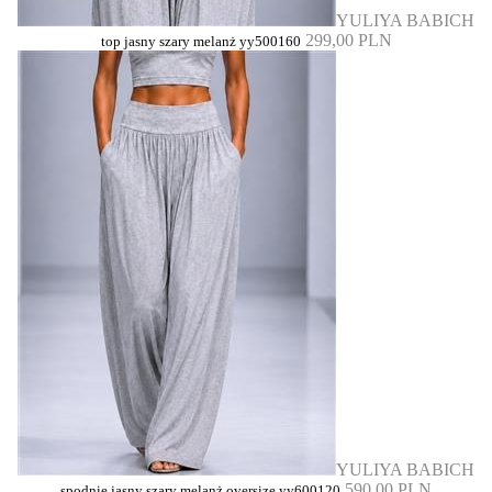
YULIYA BABICH
299,00 PLN
top jasny szary melanż yy500160
YULIYA BABICH
590,00 PLN
spodnie jasny szary melanż oversize yy600120