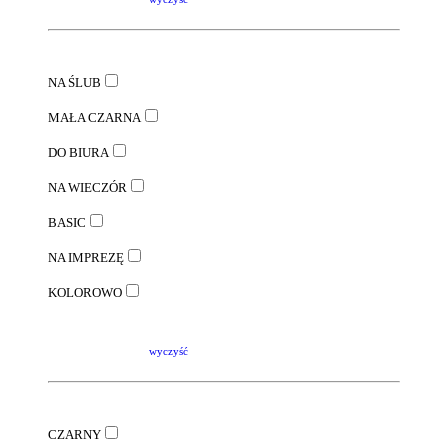
NA ŚLUB
MAŁA CZARNA
DO BIURA
NA WIECZÓR
BASIC
NA IMPREZĘ
KOLOROWO
wyczyść
CZARNY