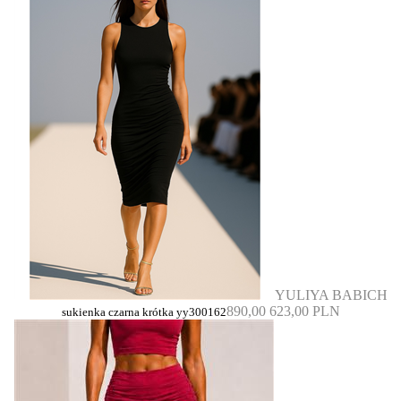
YULIYA BABICH
890,00
623,00 PLN
sukienka czarna krótka yy300162