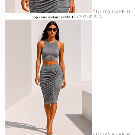
YULIYA BABICH
299,00 PLN
top szary melanż yy500160
YULIYA BABICH