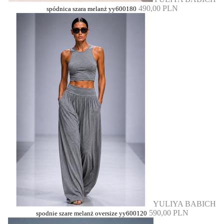
490,00 PLN
spódnica szara melanż yy600180
YULIYA BABICH
590,00 PLN
spodnie szare melanż oversize yy600120