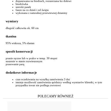
dopasowana na biodrach, rozszerzana ku dołowi
biodrówka
szeroki pasek
fason na co dzień i od święta
wykonana z naturalnej przewiewnej dzianiny
wymiary
długość całkowita ok. 60 cm
tkanina
95% wiskoza, 5% elastan
sposób konserwacji
pranie ręczne lub w pralce w temp. 30 stopni
suszenie w stanie rozwieszonym
prasowanie parą
dodatkowe informacje
czas oczekiwania na wysyłkę zamówienia 3 dni
istnieje możliwość zamówienia spódnicy według wymiarów klientki, w tym
przypadku towar nie podlega zwrotowi
POLECAMY RÓWNIEŻ