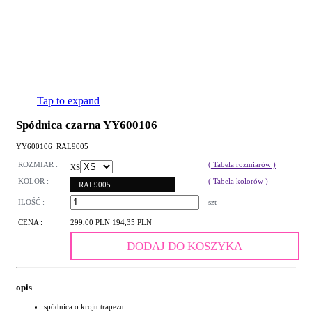
Tap to expand
Spódnica czarna YY600106
YY600106_RAL9005
ROZMIAR :
( Tabela rozmiarów )
XS
KOLOR :
( Tabela kolorów )
RAL9005
ILOŚĆ :
szt
CENA :
299,00 PLN
194,35 PLN
DODAJ DO KOSZYKA
opis
spódnica o kroju trapezu