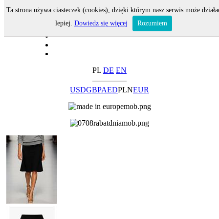
Ta strona używa ciasteczek (cookies), dzięki którym nasz serwis może działa
lepiej.
Dowiedz się więcej
Rozumiem
PL
DE
EN
USD
GBP
AED
PLN
EUR