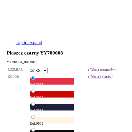
Tap to expand
Płaszcz czarny YY700008
YY700008_RAL9005
ROZMIAR :
( Tabela rozmiarów )
XS
KOLOR :
( Tabela kolorów )
RAL3017
RAL3020
RAL5013
RAL9001