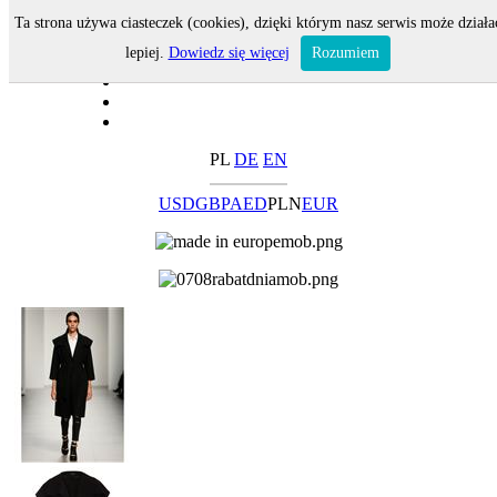
Ta strona używa ciasteczek (cookies), dzięki którym nasz serwis może działa
lepiej.
Dowiedz się więcej
Rozumiem
PL
DE
EN
USD
GBP
AED
PLN
EUR