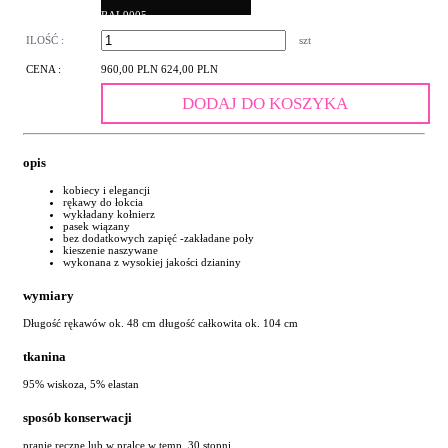
RAL9005
ILOŚĆ :
szt
CENA :
960,00 PLN
624,00 PLN
DODAJ DO KOSZYKA
opis
kobiecy i elegancji
rękawy do łokcia
wykładany kołnierz
pasek wiązany
bez dodatkowych zapięć -zakładane poły
kieszenie naszywane
wykonana z wysokiej jakości dzianiny
wymiary
Długość rękawów ok. 48 cm długość całkowita ok. 104 cm
tkanina
95% wiskoza, 5% elastan
sposób konserwacji
pranie ręczne lub w pralce w temp. 30 stopni