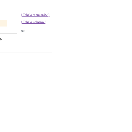
( Tabela rozmiarów )
( Tabela kolorów )
szt
LN