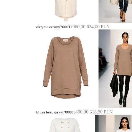
960,00
624,00 PLN
okrycie ecruyy700012
490,00
318,50 PLN
bluza beżowa yy700005