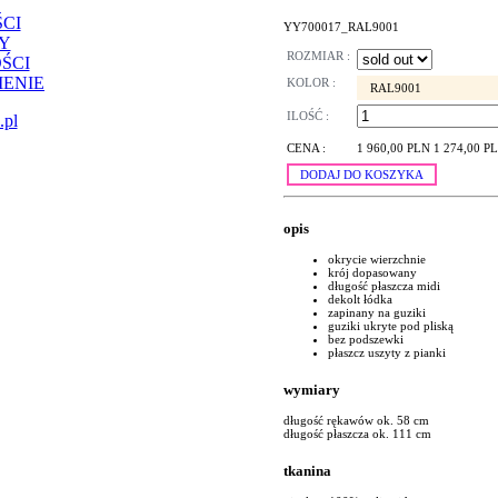
CI
YY700017_RAL9001
Y
ROZMIAR :
ŚCI
ENIE
KOLOR :
RAL9001
ILOŚĆ :
.pl
CENA :
1 960,00 PLN
1 274,00 P
DODAJ DO KOSZYKA
opis
okrycie wierzchnie
krój dopasowany
długość płaszcza midi
dekolt łódka
zapinany na guziki
guziki ukryte pod pliską
bez podszewki
płaszcz uszyty z pianki
wymiary
długość rękawów ok. 58 cm
długość płaszcza ok. 111 cm
tkanina