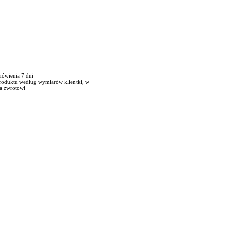
mówienia 7 dni
produktu według wymiarów klientki, w
a zwrotowi