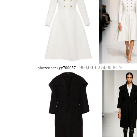
1 960,00
1 274,00 PLN
płaszcz ecru yy700057