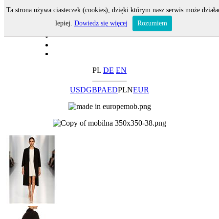
Ta strona używa ciasteczek (cookies), dzięki którym nasz serwis może działa
lepiej.
Dowiedz się więcej
Rozumiem
PL
DE
EN
USD
GBP
AED
PLN
EUR