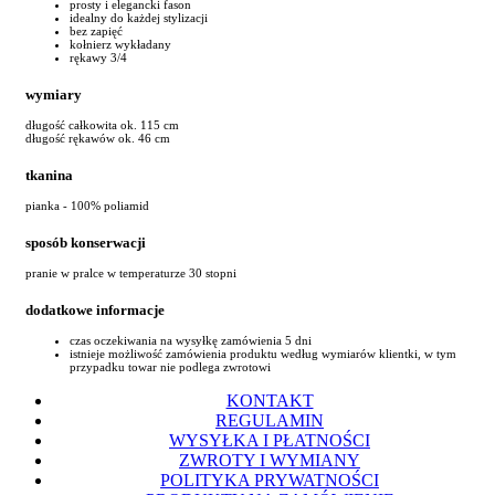
prosty i elegancki fason
idealny do każdej stylizacji
bez zapięć
kołnierz wykładany
rękawy 3/4
wymiary
długość całkowita ok. 115 cm
długość rękawów ok. 46 cm
tkanina
pianka - 100% poliamid
sposób konserwacji
pranie w pralce w temperaturze 30 stopni
dodatkowe informacje
czas oczekiwania na wysyłkę zamówienia 5 dni
istnieje możliwość zamówienia produktu według wymiarów klientki, w tym
przypadku towar nie podlega zwrotowi
KONTAKT
REGULAMIN
WYSYŁKA I PŁATNOŚCI
ZWROTY I WYMIANY
POLITYKA PRYWATNOŚCI