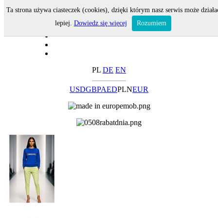
Ta strona używa ciasteczek (cookies), dzięki którym nasz serwis może działa
lepiej.
Dowiedz się więcej
Rozumiem
PL
DE
EN
USD
GBP
AED
PLN
EUR