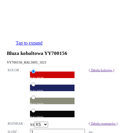
Tap to expand
Bluza kobaltowa YY700156
YY700156_RAL5005_1021
KOLOR :
( Tabela kolorów )
RAL3020
RAL5005
RAL7030
RAL9005
ROZMIAR :
( Tabela rozmiarów )
XS
ILOŚĆ :
szt