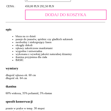
CENA :
450,00 PLN
292,50 PLN
DODAJ DO KOSZYKA
opis
bluza na co dzień
pasuje do jeansów, spódnic czy gładkich sukienek
swobodny i niekrępujący fason
okrągły dekolt
rękawy zakończone mankietami
wygodna i uniwersalna
wykonana z wysokiej jakości naturalnej dzianiny
tkanina przyjemna dla ciała
BASIC
wymiary
długość rękawa ok. 60 cm
długość ok. 64 cm
tkanina
60% wiskoza, 35% poliamid, 5% elastan
sposób konserwacji
pranie w pralce w temp. 30 stopni