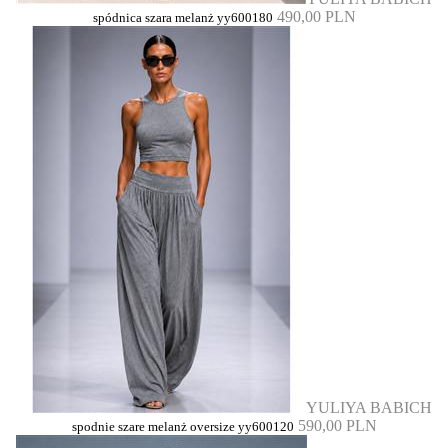
490,00 PLN
spódnica szara melanż yy600180
YULIYA BABICH
590,00 PLN
spodnie szare melanż oversize yy600120