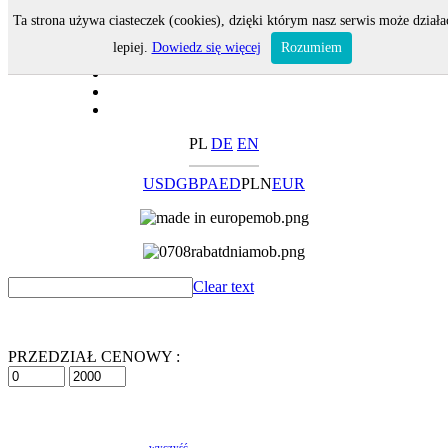
Ta strona używa ciasteczek (cookies), dzięki którym nasz serwis może działa
lepiej.
Dowiedz się więcej
Rozumiem
PL
DE
EN
USD
GBP
AED
PLN
EUR
Clear text
PRZEDZIAŁ CENOWY :
wyczyść