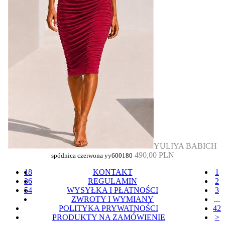
YULIYA BABICH
490,00 PLN
spódnica czerwona yy600180
18
KONTAKT
1
36
REGULAMIN
2
54
WYSYŁKA I PŁATNOŚCI
3
ZWROTY I WYMIANY
...
POLITYKA PRYWATNOŚCI
42
PRODUKTY NA ZAMÓWIENIE
>