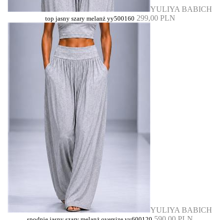
YULIYA BABICH
299,00 PLN
top jasny szary melanż yy500160
YULIYA BABICH
590,00 PLN
spodnie jasny szary melanż oversize yy600120