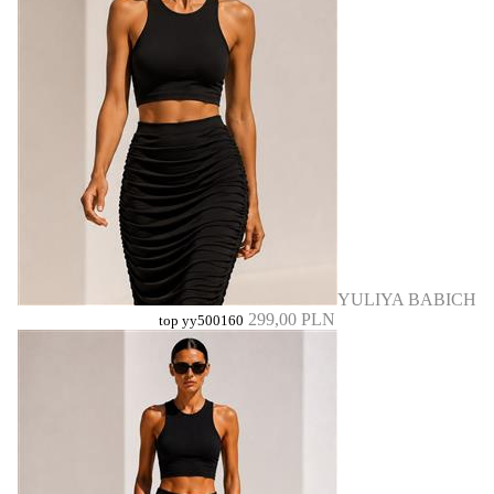
YULIYA BABICH
299,00 PLN
top yy500160