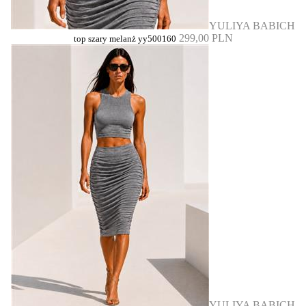
YULIYA BABICH
299,00 PLN
top szary melanż yy500160
YULIYA BABICH