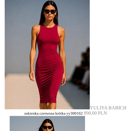
YULIYA BABICH
890,00 PLN
sukienka czerwona krótka yy300162