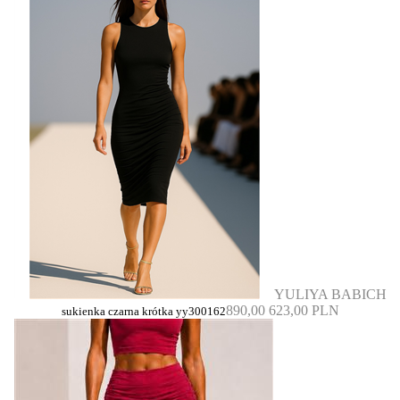
YULIYA BABICH
890,00
623,00 PLN
sukienka czarna krótka yy300162