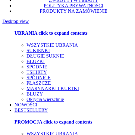
ZWROTY I WYMIANY
POLITYKA PRYWATNOŚCI
PRODUKTY NA ZAMÓWIENIE
Desktop view
UBRANIA
click to expand contents
WSZYSTKIE UBRANIA
SUKIENKI
DŁUGIE SUKNIE
BLUZKI
SPODNIE
TSHIRTY
SPÓDNICE
PŁASZCZE
MARYNARKI I KURTKI
BLUZY
Okrycia wierzchnie
NOWOŚCI
BESTSELLERY
PROMOCJA
click to expand contents
WSZYSTKIE UBRANIA