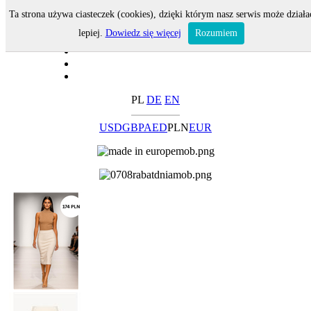
Ta strona używa ciasteczek (cookies), dzięki którym nasz serwis może działa
lepiej.
Dowiedz się więcej
Rozumiem
PL
DE
EN
USD
GBP
AED
PLN
EUR