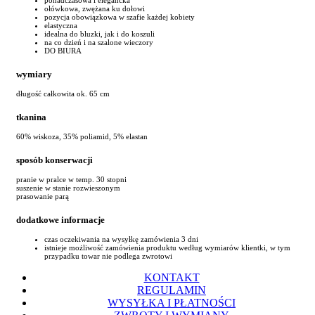
ołówkowa, zwężana ku dołowi
pozycja obowiązkowa w szafie każdej kobiety
elastyczna
idealna do bluzki, jak i do koszuli
na co dzień i na szalone wieczory
DO BIURA
wymiary
długość całkowita ok. 65 cm
tkanina
60% wiskoza, 35% poliamid, 5% elastan
sposób konserwacji
pranie w pralce w temp. 30 stopni
suszenie w stanie rozwieszonym
prasowanie parą
dodatkowe informacje
czas oczekiwania na wysyłkę zamówienia 3 dni
istnieje możliwość zamówienia produktu według wymiarów klientki, w tym
przypadku towar nie podlega zwrotowi
KONTAKT
REGULAMIN
WYSYŁKA I PŁATNOŚCI