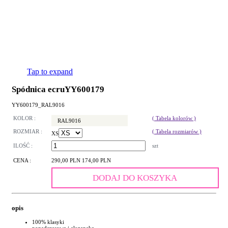
Tap to expand
Spódnica ecruYY600179
YY600179_RAL9016
KOLOR :
( Tabela kolorów )
RAL9016
ROZMIAR :
( Tabela rozmiarów )
XS
ILOŚĆ :
szt
CENA :
290,00 PLN
174,00 PLN
DODAJ DO KOSZYKA
opis
100% klasyki
ponadczasowa i elegancka