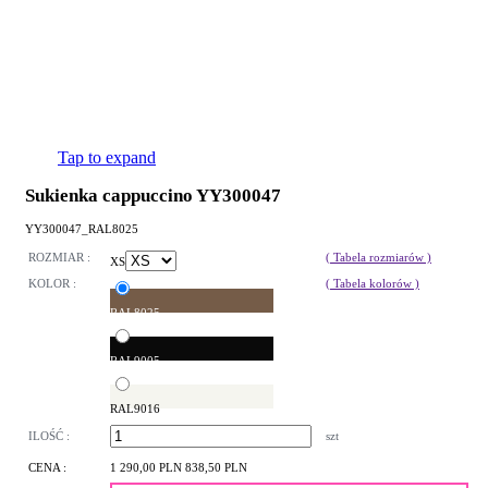
Tap to expand
Sukienka cappuccino YY300047
YY300047_RAL8025
ROZMIAR :
( Tabela rozmiarów )
XS
KOLOR :
( Tabela kolorów )
RAL8025
RAL9005
RAL9016
ILOŚĆ :
szt
CENA :
1 290,00 PLN
838,50 PLN