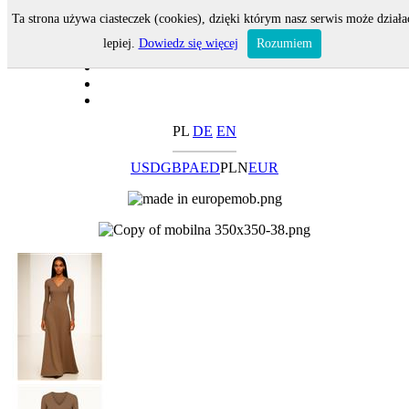
Ta strona używa ciasteczek (cookies), dzięki którym nasz serwis może działa
lepiej.
Dowiedz się więcej
Rozumiem
PL
DE
EN
USD
GBP
AED
PLN
EUR