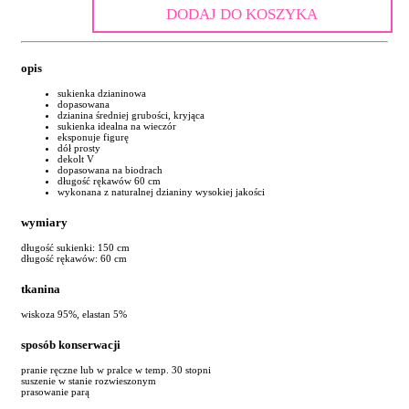
DODAJ DO KOSZYKA
opis
sukienka dzianinowa
dopasowana
dzianina średniej grubości, kryjąca
sukienka idealna na wieczór
eksponuje figurę
dół prosty
dekolt V
dopasowana na biodrach
długość rękawów 60 cm
wykonana z naturalnej dzianiny wysokiej jakości
wymiary
długość sukienki: 150 cm
długość rękawów: 60 cm
tkanina
wiskoza 95%, elastan 5%
sposób konserwacji
pranie ręczne lub w pralce w temp. 30 stopni
suszenie w stanie rozwieszonym
prasowanie parą