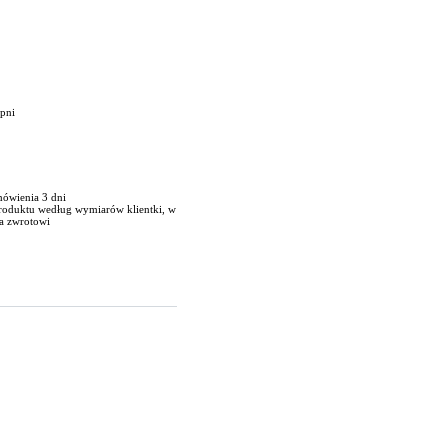
opni
mówienia 3 dni
produktu według wymiarów klientki, w
a zwrotowi