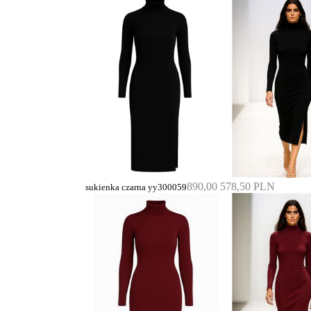
890,00
578,50 PLN
sukienka czarna yy300059