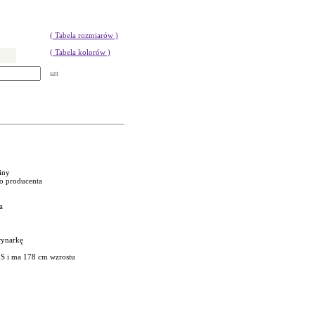
( Tabela rozmiarów )
( Tabela kolorów )
szt
niny
go producenta
a
rynarkę
 S i ma 178 cm wzrostu