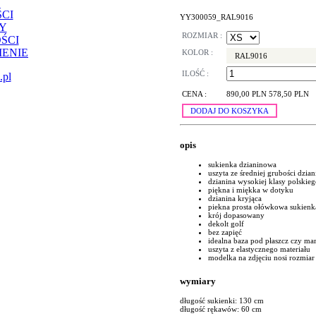
CI
YY300059_RAL9016
Y
ROZMIAR :
ŚCI
ENIE
KOLOR :
RAL9016
ILOŚĆ :
.pl
CENA :
890,00 PLN
578,50 PLN
DODAJ DO KOSZYKA
opis
sukienka dzianinowa
uszyta ze średniej grubości dzia
dzianina wysokiej klasy polskie
piękna i miękka w dotyku
dzianina kryjąca
piekna prosta ołówkowa sukienk
krój dopasowany
dekolt golf
bez zapięć
idealna baza pod płaszcz czy ma
uszyta z elastycznego materiału
modelka na zdjęciu nosi rozmiar
wymiary
długość sukienki: 130 cm
długość rękawów: 60 cm