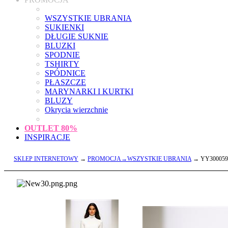
WSZYSTKIE UBRANIA
SUKIENKI
DŁUGIE SUKNIE
BLUZKI
SPODNIE
TSHIRTY
SPÓDNICE
PŁASZCZE
MARYNARKI I KURTKI
BLUZY
Okrycia wierzchnie
OUTLET
80%
INSPIRACJE
SKLEP INTERNETOWY
→
PROMOCJA→WSZYSTKIE UBRANIA
→ YY300059