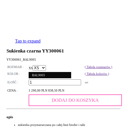
Tap to expand
Sukienka czarna YY300061
YY300061_RAL9005
ROZMIAR :
( Tabela rozmiarów )
XS
KOLOR :
( Tabela kolorów )
RAL9005
ILOŚĆ :
szt
CENA :
1 290,00 PLN
838,50 PLN
DODAJ DO KOSZYKA
opis
sukienka przymarszczana po całej linii bioder i talii