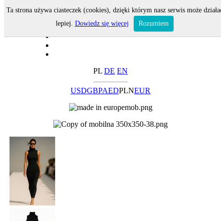
Ta strona używa ciasteczek (cookies), dzięki którym nasz serwis może działa
lepiej.
Dowiedz się więcej
Rozumiem
PL
DE
EN
USD
GBP
AED
PLN
EUR