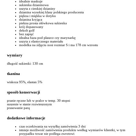
idealnie maskuje
sukienka dzianinowa
uszyta z cienkiej dzianiny
dzianina wysokiej klasy polskiego producenta
piękna i miękka w dotyku
dzianina kryjąca
piekna prosta ołówkowa sukienka
krój dopasowany
dekolt golf
bez zapięć
idealna baza pod płaszcz czy marynarkę
uszyta z elastycznego materiału
modelka na zdjęciu nosi rozmiar S i ma 178 cm wzrostu
wymiary
długość sukienki: 130 cm
tkanina
wiskoza 95%, elastan 5%
sposób konserwacji
pranie ręczne lub w pralce w temp. 30 stopni
suszenie w stanie rozwieszonym
prasowanie parą
dodatkowe informacje
czas oczekiwania na wysyłkę zamówienia 3 dni
istnieje możliwość zamówienia produktu według wymiarów klientki, w tym
przypadku towar nie podlega zwrotowi