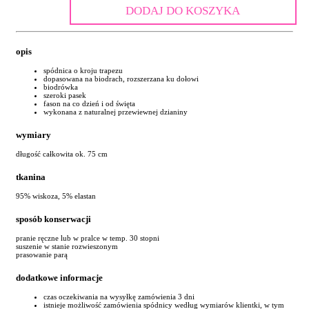
DODAJ DO KOSZYKA
opis
spódnica o kroju trapezu
dopasowana na biodrach, rozszerzana ku dołowi
biodrówka
szeroki pasek
fason na co dzień i od święta
wykonana z naturalnej przewiewnej dzianiny
wymiary
długość całkowita ok. 75 cm
tkanina
95% wiskoza, 5% elastan
sposób konserwacji
pranie ręczne lub w pralce w temp. 30 stopni
suszenie w stanie rozwieszonym
prasowanie parą
dodatkowe informacje
czas oczekiwania na wysyłkę zamówienia 3 dni
istnieje możliwość zamówienia spódnicy według wymiarów klientki, w tym