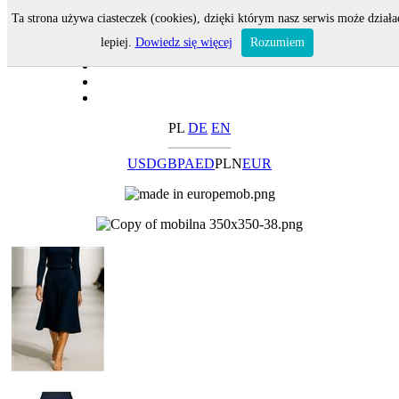
Ta strona używa ciasteczek (cookies), dzięki którym nasz serwis może działa
lepiej.
Dowiedz się więcej
Rozumiem
PL
DE
EN
USD
GBP
AED
PLN
EUR