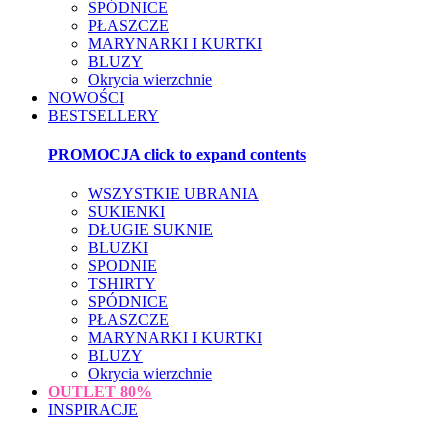
SPÓDNICE
PŁASZCZE
MARYNARKI I KURTKI
BLUZY
Okrycia wierzchnie
NOWOŚCI
BESTSELLERY
PROMOCJA
click to expand contents
WSZYSTKIE UBRANIA
SUKIENKI
DŁUGIE SUKNIE
BLUZKI
SPODNIE
TSHIRTY
SPÓDNICE
PŁASZCZE
MARYNARKI I KURTKI
BLUZY
Okrycia wierzchnie
OUTLET
80%
INSPIRACJE