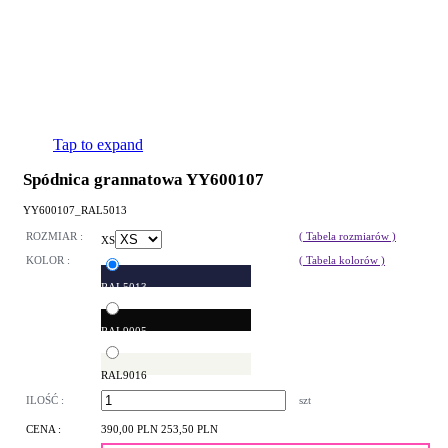
Tap to expand
Spódnica grannatowa YY600107
YY600107_RAL5013
ROZMIAR :
( Tabela rozmiarów )
XS
KOLOR :
( Tabela kolorów )
RAL5013
RAL9005
RAL9016
ILOŚĆ :
szt
CENA :
390,00 PLN
253,50 PLN