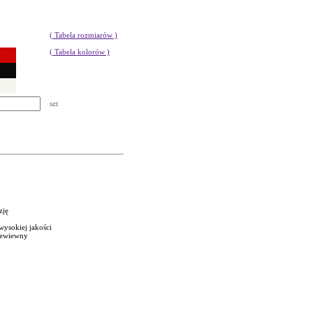
( Tabela rozmiarów )
( Tabela kolorów )
szt
zję
wysokiej jakości
rzewiewny