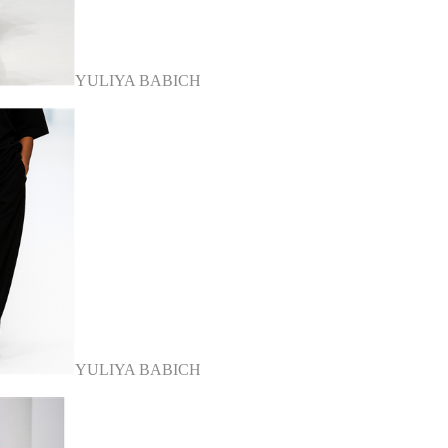
YULIYA BABICH
YULIYA BABICH