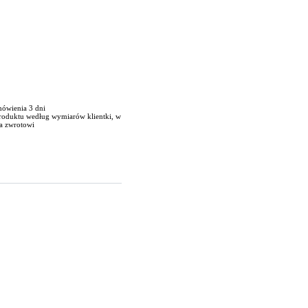
mówienia 3 dni
produktu według wymiarów klientki, w
a zwrotowi