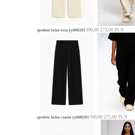
390,00
273,00 PLN
spodnie luźne ecru yy600201
390,00
273,00 PLN
spodnie luźne czarne yy600201