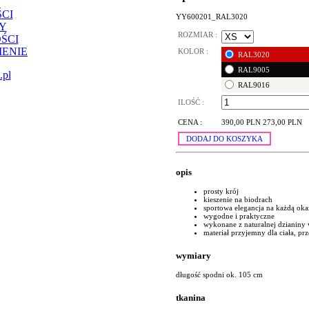
CI
YY600201_RAL3020
Y
ROZMIAR :
ŚCI
ENIE
KOLOR :
RAL3020
RAL9005
.pl
RAL9016
ILOŚĆ :
CENA :
390,00 PLN
273,00 PLN
DODAJ DO KOSZYKA
opis
prosty krój
kieszenie na biodrach
sportowa elegancja na każdą oka
wygodne i praktyczne
wykonane z naturalnej dzianiny 
materiał przyjemny dla ciała, p
wymiary
długość spodni ok. 105 cm
tkanina