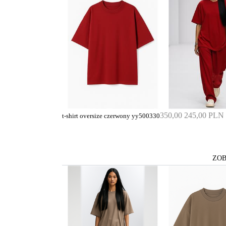
350,00
245,00 PLN
t-shirt oversize czerwony yy500330
ZOB