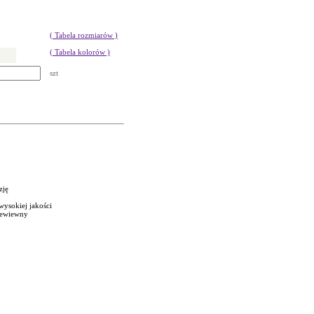
( Tabela rozmiarów )
( Tabela kolorów )
szt
zję
wysokiej jakości
rzewiewny