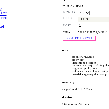
CI
YY600202_RAL9016
Y
ROZMIAR :
ŚCI
ENIE
KOLOR :
RAL9016
ILOŚĆ :
.pl
CENA :
590,00 PLN
354,00 PLN
DODAJ DO KOSZYKA
opis
spodnie OVERSIZE
prosty krój
kieszenie na biodrach
sportowa elegancja na każdą oka
wygodne i praktyczne
wykonane z naturalnej dzianiny 
materiał przyjemny dla ciała, p
wymiary
długość spodni ok. 105 cm
tkanina
98% wiskoza, 2% elastan