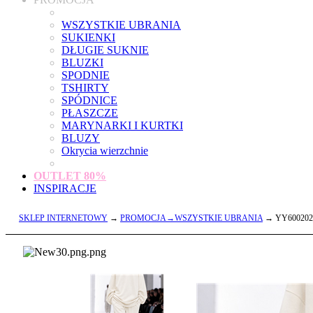
WSZYSTKIE UBRANIA
SUKIENKI
DŁUGIE SUKNIE
BLUZKI
SPODNIE
TSHIRTY
SPÓDNICE
PŁASZCZE
MARYNARKI I KURTKI
BLUZY
Okrycia wierzchnie
OUTLET
80%
INSPIRACJE
SKLEP INTERNETOWY
→
PROMOCJA→WSZYSTKIE UBRANIA
→ YY600202