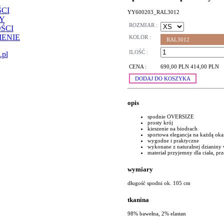
CI
YY600203_RAL3012
Y
ROZMIAR :
ŚCI
ENIE
KOLOR :
RAL3012
ILOŚĆ :
.pl
CENA :
690,00 PLN
414,00 PLN
DODAJ DO KOSZYKA
opis
spodnie OVERSIZE
prosty krój
kieszenie na biodrach
sportowa elegancja na każdą oka
wygodne i praktyczne
wykonane z naturalnej dzianiny 
materiał przyjemny dla ciała, p
wymiary
długość spodni ok. 105 cm
tkanina
98% bawełna, 2% elastan