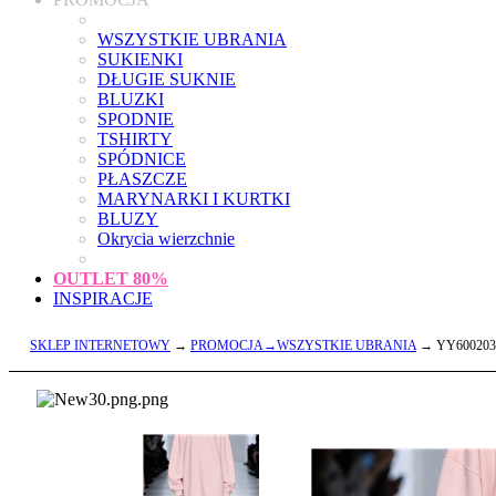
WSZYSTKIE UBRANIA
SUKIENKI
DŁUGIE SUKNIE
BLUZKI
SPODNIE
TSHIRTY
SPÓDNICE
PŁASZCZE
MARYNARKI I KURTKI
BLUZY
Okrycia wierzchnie
OUTLET
80%
INSPIRACJE
SKLEP INTERNETOWY
→
PROMOCJA→WSZYSTKIE UBRANIA
→ YY600203