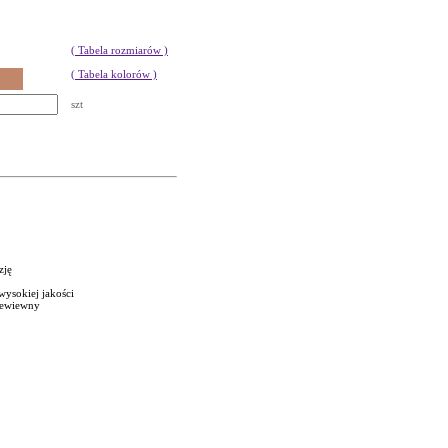
( Tabela rozmiarów )
( Tabela kolorów )
szt
zję
wysokiej jakości
rzewiewny