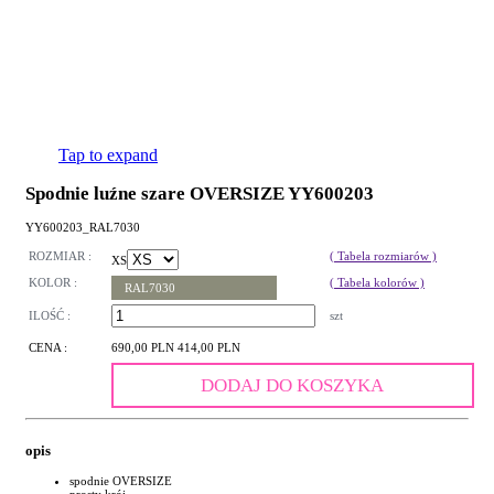
Tap to expand
Spodnie luźne szare OVERSIZE YY600203
YY600203_RAL7030
ROZMIAR :
( Tabela rozmiarów )
XS
KOLOR :
( Tabela kolorów )
RAL7030
ILOŚĆ :
szt
CENA :
690,00 PLN
414,00 PLN
DODAJ DO KOSZYKA
opis
spodnie OVERSIZE
prosty krój