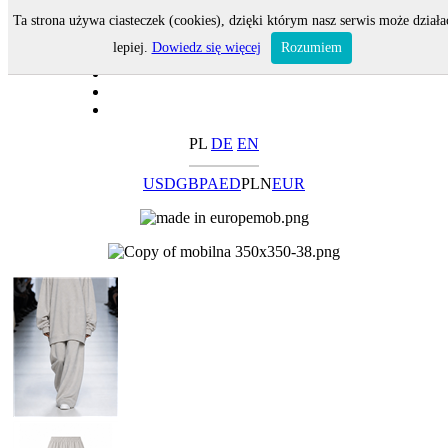
Ta strona używa ciasteczek (cookies), dzięki którym nasz serwis może działa
lepiej.
Dowiedz się więcej
Rozumiem
PL
DE
EN
USD
GBP
AED
PLN
EUR