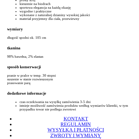
kieszenie na biodrach
sportowa elegancja na każdą okazję
wygodne i praktyczne
wykonane z naturalnej dzianiny wysokiej jakości
materiał przyjemny dla ciała, przewiewny
wymiary
długość spodni ok. 105 cm
tkanina
98% bawełna, 2% elastan
sposób konserwacji
pranie w pralce w temp. 30 stopni
suszenie w stanie rozwieszonym
prasowanie parą
dodatkowe informacje
czas oczekiwania na wysyłkę zamówienia 3-5 dni
istnieje możliwość zamówienia produktu według wymiarów klientki, w tym
przypadku towar nie podlega zwrotowi
KONTAKT
REGULAMIN
WYSYŁKA I PŁATNOŚCI
ZWROTY I WYMIANY