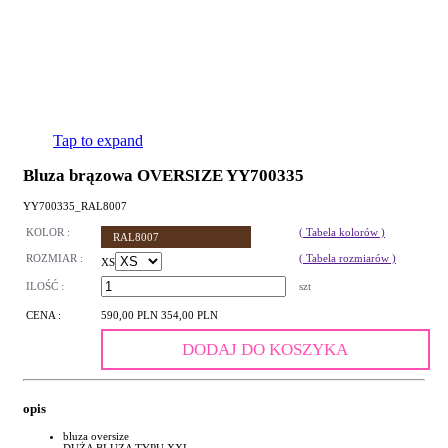
Tap to expand
Bluza brązowa OVERSIZE YY700335
YY700335_RAL8007
KOLOR :
( Tabela kolorów )
RAL8007
ROZMIAR :
( Tabela rozmiarów )
XS
ILOŚĆ :
szt
CENA :
590,00 PLN
354,00 PLN
DODAJ DO KOSZYKA
opis
bluza oversize
DUŻA BLUZA TYPU XXL