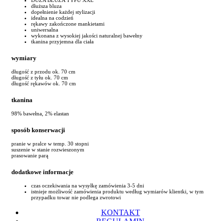
dłuższa bluza
dopełnienie każdej stylizacji
idealna na codzień
rękawy zakończone mankietami
uniwersalna
wykonana z wysokiej jakości naturalnej bawełny
tkanina przyjemna dla ciała
wymiary
długość z przodu ok. 70 cm
długość z tyłu ok. 70 cm
długość rękawów ok. 70 cm
tkanina
98% bawełna, 2% elastan
sposób konserwacji
pranie w pralce w temp. 30 stopni
suszenie w stanie rozwieszonym
prasowanie parą
dodatkowe informacje
czas oczekiwania na wysyłkę zamówienia 3-5 dni
istnieje możliwość zamówienia produktu według wymiarów klientki, w tym
przypadku towar nie podlega zwrotowi
KONTAKT