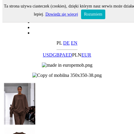
Ta strona używa ciasteczek (cookies), dzięki którym nasz serwis może działa
lepiej.
Dowiedz się więcej
Rozumiem
PL
DE
EN
USD
GBP
AED
PLN
EUR