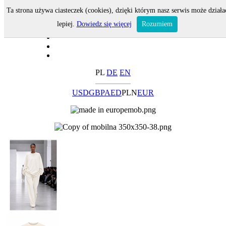
Ta strona używa ciasteczek (cookies), dzięki którym nasz serwis może działa
lepiej.
Dowiedz się więcej
Rozumiem
PL
DE
EN
USD
GBP
AED
PLN
EUR