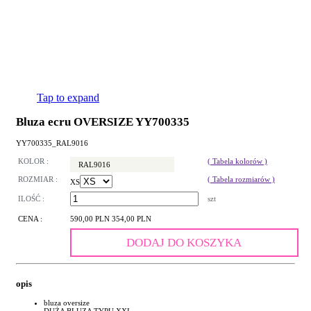
Tap to expand
Bluza ecru OVERSIZE YY700335
YY700335_RAL9016
KOLOR :
( Tabela kolorów )
RAL9016
ROZMIAR :
( Tabela rozmiarów )
XS
ILOŚĆ :
szt
CENA :
590,00 PLN
354,00 PLN
DODAJ DO KOSZYKA
opis
bluza oversize
DUŻA BLUZA TYPU XXL