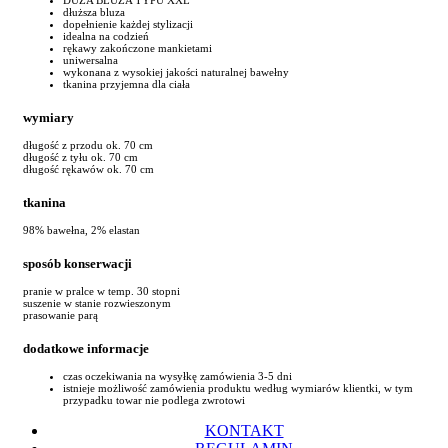
dłuższa bluza
dopełnienie każdej stylizacji
idealna na codzień
rękawy zakończone mankietami
uniwersalna
wykonana z wysokiej jakości naturalnej bawełny
tkanina przyjemna dla ciała
wymiary
długość z przodu ok. 70 cm
długość z tyłu ok. 70 cm
długość rękawów ok. 70 cm
tkanina
98% bawełna, 2% elastan
sposób konserwacji
pranie w pralce w temp. 30 stopni
suszenie w stanie rozwieszonym
prasowanie parą
dodatkowe informacje
czas oczekiwania na wysyłkę zamówienia 3-5 dni
istnieje możliwość zamówienia produktu według wymiarów klientki, w tym
przypadku towar nie podlega zwrotowi
KONTAKT