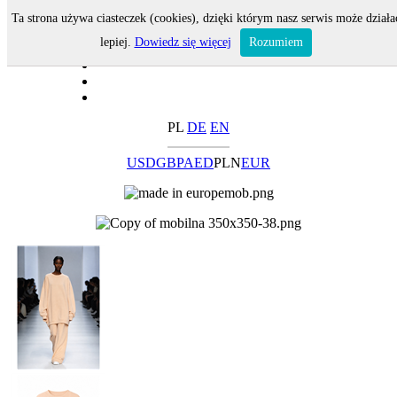
Ta strona używa ciasteczek (cookies), dzięki którym nasz serwis może działa
lepiej.
Dowiedz się więcej
Rozumiem
PL
DE
EN
USD
GBP
AED
PLN
EUR