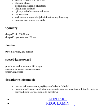
dłuższa bluza
dopełnienie każdej stylizacji
idealna na codzień
rękawy zakończone mankietami
uniwersalna
wykonana z wysokiej jakości naturalnej bawełny
tkanina przyjemna dla ciała
wymiary
długość ok. 85-90 cm
długość rękawów ok. 70 cm
tkanina
98% bawełna, 2% elastan
sposób konserwacji
pranie w pralce w temp. 30 stopni
suszenie w stanie rozwieszonym
prasowanie parą
dodatkowe informacje
czas oczekiwania na wysyłkę zamówienia 3-5 dni
istnieje możliwość zamówienia produktu według wymiarów klientki, w tym
przypadku towar nie podlega zwrotowi
KONTAKT
REGULAMIN