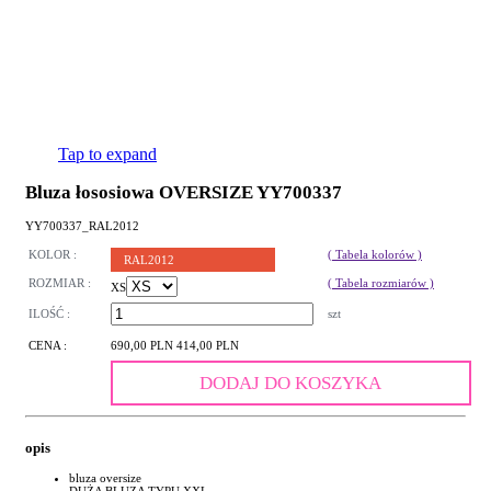
Tap to expand
Bluza łososiowa OVERSIZE YY700337
YY700337_RAL2012
KOLOR :
( Tabela kolorów )
RAL2012
ROZMIAR :
( Tabela rozmiarów )
XS
ILOŚĆ :
szt
CENA :
690,00 PLN
414,00 PLN
DODAJ DO KOSZYKA
opis
bluza oversize
DUŻA BLUZA TYPU XXL