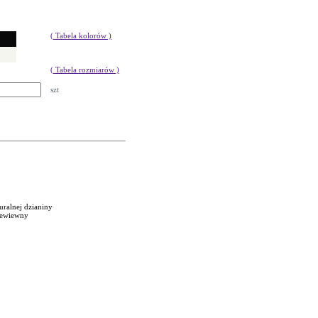
( Tabela kolorów )
( Tabela rozmiarów )
szt
uralnej dzianiny
rzewiewny