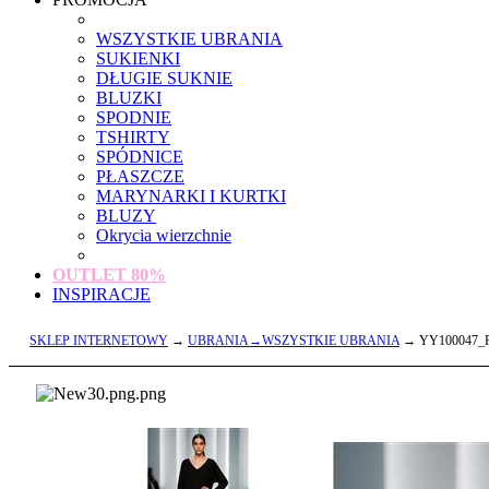
WSZYSTKIE UBRANIA
SUKIENKI
DŁUGIE SUKNIE
BLUZKI
SPODNIE
TSHIRTY
SPÓDNICE
PŁASZCZE
MARYNARKI I KURTKI
BLUZY
Okrycia wierzchnie
OUTLET
80%
INSPIRACJE
SKLEP INTERNETOWY
→
UBRANIA→WSZYSTKIE UBRANIA
→ YY100047_