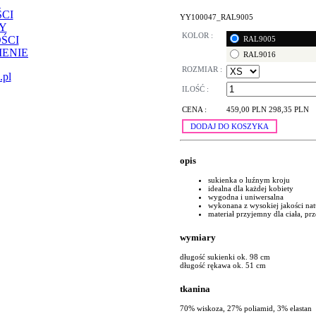
CI
YY100047_RAL9005
Y
KOLOR :
ŚCI
RAL9005
ENIE
RAL9016
ROZMIAR :
.pl
ILOŚĆ :
CENA :
459,00 PLN
298,35 PLN
DODAJ DO KOSZYKA
opis
sukienka o luźnym kroju
idealna dla każdej kobiety
wygodna i uniwersalna
wykonana z wysokiej jakości nat
materiał przyjemny dla ciała, p
wymiary
długość sukienki ok. 98 cm
długość rękawa ok. 51 cm
tkanina
70% wiskoza, 27% poliamid, 3% elastan