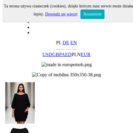
Ta strona używa ciasteczek (cookies), dzięki którym nasz serwis może działa
lepiej.
Dowiedz się więcej
Rozumiem
PL
DE
EN
USD
GBP
AED
PLN
EUR