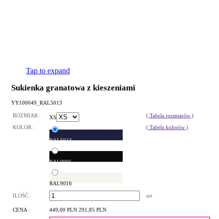
Tap to expand
Sukienka granatowa z kieszeniami
YY100049_RAL5013
ROZMIAR :
( Tabela rozmiarów )
XS
KOLOR :
( Tabela kolorów )
RAL5013
RAL9005
RAL9016
ILOŚĆ :
szt
CENA :
449,00 PLN
291,85 PLN