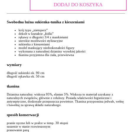
DODAJ DO KOSZYKA
Swobodna luźna sukienka-tunika z kieszeniami
krój typu „nietoperz”
dekolt w kształcie „łódki”
rękawy o długości 3/4 z mankietami
szerokie możliwości stylizacyjne
sukienka z kieszeniami
model maskujący niedoskonałości figury
wykonana z naturalnej dzianiny wysokiej jakości
tkanina przyjemna dla ciała, przewiewna
wymiary
długość sukienki ok. 90 cm
długość rękawka ok. 50 cm
tkanina
Dzianina naturalna: wiskoza 95%, elastan 5%. Wiskoza to materiał uzyskany z
naturalnych związków, głównie z celulozy. Posiada właściwości higieniczne i
antyseptyczne, doskonale przepuszcza powietrze. Tkanina przypomina jedwab, wełnę
i bawełnę za sprawą składu naturalnego.
sposób konserwacji
pranie ręczne lub w pralce w temp. 30 stopni
suszenie w stanie rozwieszonym
prasowanie parą