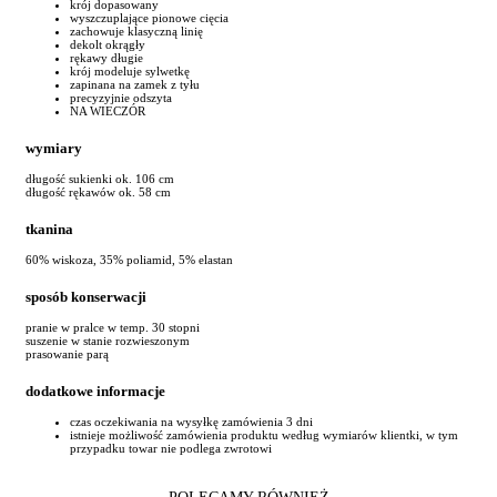
krój dopasowany
wyszczuplające pionowe cięcia
zachowuje klasyczną linię
dekolt okrągły
rękawy długie
krój modeluje sylwetkę
zapinana na zamek z tyłu
precyzyjnie odszyta
NA WIECZÓR
wymiary
długość sukienki ok. 106 cm
długość rękawów ok. 58 cm
tkanina
60% wiskoza, 35% poliamid, 5% elastan
sposób konserwacji
pranie w pralce w temp. 30 stopni
suszenie w stanie rozwieszonym
prasowanie parą
dodatkowe informacje
czas oczekiwania na wysyłkę zamówienia 3 dni
istnieje możliwość zamówienia produktu według wymiarów klientki, w tym
przypadku towar nie podlega zwrotowi