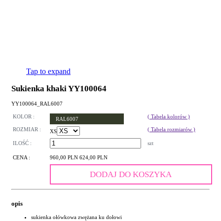
Tap to expand
Sukienka khaki YY100064
YY100064_RAL6007
KOLOR :
( Tabela kolorów )
RAL6007
ROZMIAR :
( Tabela rozmiarów )
XS
ILOŚĆ :
szt
CENA :
960,00 PLN
624,00 PLN
DODAJ DO KOSZYKA
opis
sukienka ołówkowa zwężana ku dołowi