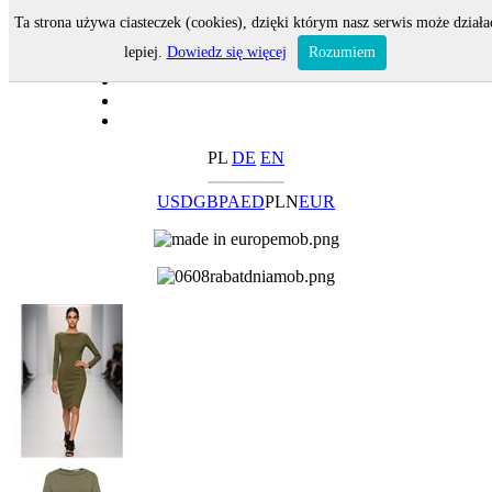
Ta strona używa ciasteczek (cookies), dzięki którym nasz serwis może działa
lepiej.
Dowiedz się więcej
Rozumiem
PL
DE
EN
USD
GBP
AED
PLN
EUR