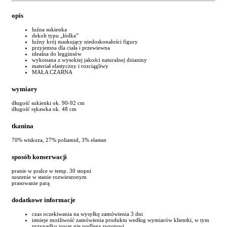
opis
luźna sukienka
dekolt typu „łódka”
luźny krój maskujący niedoskonałości figury
przyjemna dla ciała i przewiewna
idealna do legginsów
wykonana z wysokiej jakości naturalnej dzianiny
materiał elastyczny i rozciągliwy
MAŁA CZARNA
wymiary
długość sukienki ok. 90-92 cm
długość rękawka ok. 48 cm
tkanina
70% wiskoza, 27% poliamid, 3% elastan
sposób konserwacji
pranie w pralce w temp. 30 stopni
suszenie w stanie rozwieszonym
prasowanie parą
dodatkowe informacje
czas oczekiwania na wysyłkę zamówienia 3 dni
istnieje możliwość zamówienia produktu według wymiarów klientki, w tym
przypadku towar nie podlega zwrotowi