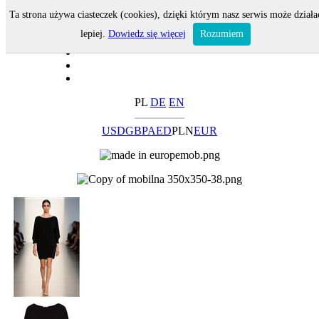
Ta strona używa ciasteczek (cookies), dzięki którym nasz serwis może działa
lepiej.
Dowiedz się więcej
Rozumiem
PL
DE
EN
USD
GBP
AED
PLN
EUR