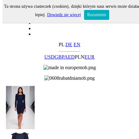
Ta strona używa ciasteczek (cookies), dzięki którym nasz serwis może działa
lepiej.
Dowiedz się więcej
Rozumiem
PL
DE
EN
USD
GBP
AED
PLN
EUR