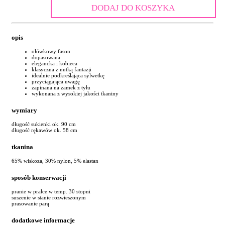
DODAJ DO KOSZYKA
opis
ołówkowy fason
dopasowana
elegancka i kobieca
klasyczna z nutką fantazji
idealnie podkreślająca sylwetkę
przyciągająca uwagę
zapinana na zamek z tyłu
wykonana z wysokiej jakości tkaniny
wymiary
długość sukienki ok. 90 cm
długość rękawów ok. 58 cm
tkanina
65% wiskoza, 30% nylon, 5% elastan
sposób konserwacji
pranie w pralce w temp. 30 stopni
suszenie w stanie rozwieszonym
prasowanie parą
dodatkowe informacje