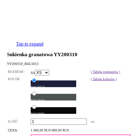
Tap to expand
Sukienka granatowa YY200310
YY200310_RAL5013
ROZMIAR :
( Tabela rozmiarów )
XS
KOLOR :
( Tabela kolorów )
RAL5013
RAL7043
RAL9005
ILOŚĆ :
szt
CENA :
1 060,00 PLN
689,00 PLN