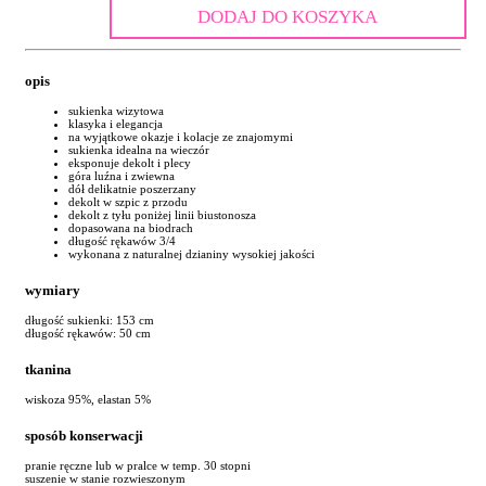
DODAJ DO KOSZYKA
opis
sukienka wizytowa
klasyka i elegancja
na wyjątkowe okazje i kolacje ze znajomymi
sukienka idealna na wieczór
eksponuje dekolt i plecy
góra luźna i zwiewna
dół delikatnie poszerzany
dekolt w szpic z przodu
dekolt z tyłu poniżej linii biustonosza
dopasowana na biodrach
długość rękawów 3/4
wykonana z naturalnej dzianiny wysokiej jakości
wymiary
długość sukienki: 153 cm
długość rękawów: 50 cm
tkanina
wiskoza 95%, elastan 5%
sposób konserwacji
pranie ręczne lub w pralce w temp. 30 stopni
suszenie w stanie rozwieszonym