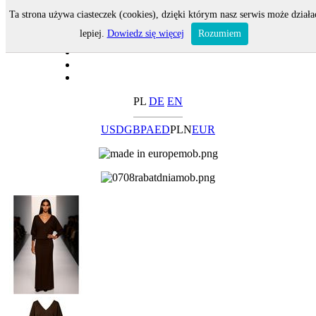
Ta strona używa ciasteczek (cookies), dzięki którym nasz serwis może działa
lepiej.
Dowiedz się więcej
Rozumiem
PL
DE
EN
USD
GBP
AED
PLN
EUR