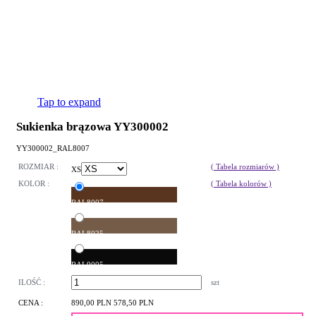
Tap to expand
Sukienka brązowa YY300002
YY300002_RAL8007
ROZMIAR :
( Tabela rozmiarów )
XS
KOLOR :
( Tabela kolorów )
RAL8007
RAL8025
RAL9005
ILOŚĆ :
szt
CENA :
890,00 PLN
578,50 PLN