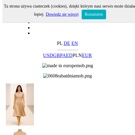
Ta strona używa ciasteczek (cookies), dzięki którym nasz serwis może działa
lepiej.
Dowiedz się więcej
Rozumiem
PL
DE
EN
USD
GBP
AED
PLN
EUR