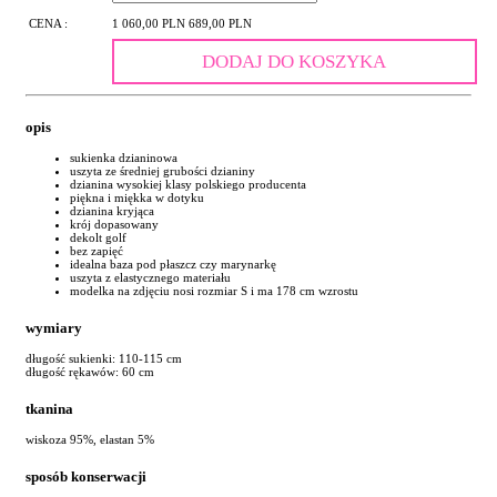
CENA :
1 060,00 PLN
689,00 PLN
DODAJ DO KOSZYKA
opis
sukienka dzianinowa
uszyta ze średniej grubości dzianiny
dzianina wysokiej klasy polskiego producenta
piękna i miękka w dotyku
dzianina kryjąca
krój dopasowany
dekolt golf
bez zapięć
idealna baza pod płaszcz czy marynarkę
uszyta z elastycznego materiału
modelka na zdjęciu nosi rozmiar S i ma 178 cm wzrostu
wymiary
długość sukienki: 110-115 cm
długość rękawów: 60 cm
tkanina
wiskoza 95%, elastan 5%
sposób konserwacji