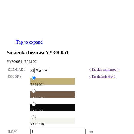
Tap to expand
Sukienka beżowa YY300051
YY300051_RAL1001
ROZMIAR :
( Tabela rozmiarów )
XS
KOLOR :
( Tabela kolorów )
RAL1001
RAL8025
RAL9005
RAL9016
ILOŚĆ :
szt