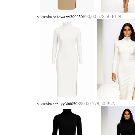
890,00
578,50 PLN
sukienka beżowa yy300059
890,00
578,50 PLN
sukienka ecru yy300059