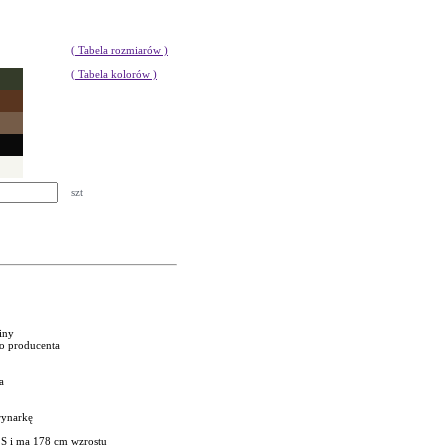
( Tabela rozmiarów )
( Tabela kolorów )
szt
niny
go producenta
a
rynarkę
 S i ma 178 cm wzrostu