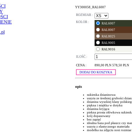
CI
YY300058_RAL6007
Y
ROZMIAR :
ŚCI
ENIE
KOLOR :
RAL6007
RAL8007
.pl
RAL8025
RAL9005
RAL9016
ILOŚĆ :
CENA :
890,00 PLN
578,50 PLN
DODAJ DO KOSZYKA
opis
sukienka dzianinowa
uszyta ze średniej grubości dzia
dzianina wysokiej klasy polskie
piękna i miękka w dotyku
dzianina kryjąca
piekna prosta ołówkowa sukienk
krój dopasowany
bez zapięć
idealna baza pod płaszcz czy ma
uszyta z elastycznego materiału
modelka na zdjęciu nosi rozmiar