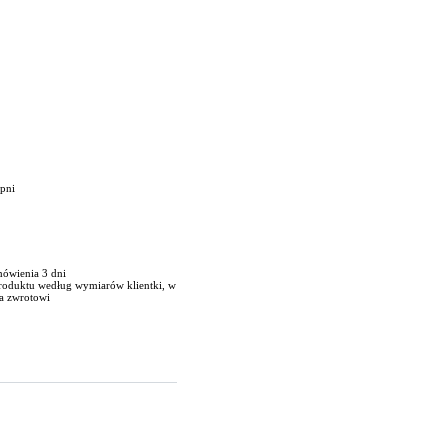
opni
mówienia 3 dni
produktu według wymiarów klientki, w
a zwrotowi