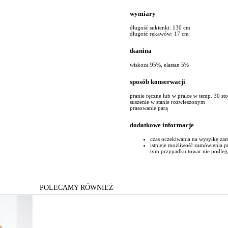
wymiary
długość sukienki: 130 cm
długość rękawów: 17 cm
tkanina
wiskoza 95%, elastan 5%
sposób konserwacji
pranie ręczne lub w pralce w temp. 30 st
suszenie w stanie rozwieszonym
prasowanie parą
dodatkowe informacje
czas oczekiwania na wysyłkę za
istnieje możliwość zamówienia 
tym przypadku towar nie podleg
POLECAMY RÓWNIEŻ