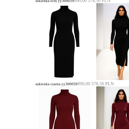
890,00
578,50 PLN
sukienka ecru yy300059
890,00
578,50 PLN
sukienka czarna yy300059