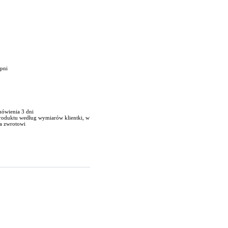
opni
mówienia 3 dni
produktu według wymiarów klientki, w
a zwrotowi