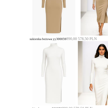
890,00
578,50 PLN
sukienka beżowa yy300059