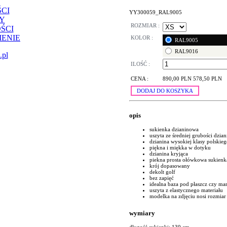
CI
YY300059_RAL9005
Y
ROZMIAR :
ŚCI
ENIE
KOLOR :
RAL9005
RAL9016
.pl
ILOŚĆ :
CENA :
890,00 PLN
578,50 PLN
DODAJ DO KOSZYKA
opis
sukienka dzianinowa
uszyta ze średniej grubości dzia
dzianina wysokiej klasy polskie
piękna i miękka w dotyku
dzianina kryjąca
piekna prosta ołówkowa sukienk
krój dopasowany
dekolt golf
bez zapięć
idealna baza pod płaszcz czy ma
uszyta z elastycznego materiału
modelka na zdjęciu nosi rozmiar
wymiary
długość sukienki: 130 cm