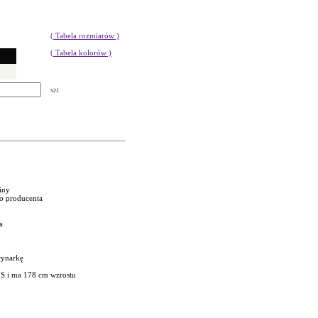
( Tabela rozmiarów )
( Tabela kolorów )
szt
niny
go producenta
a
rynarkę
 S i ma 178 cm wzrostu