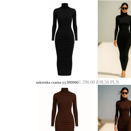
1 290,00
838,50 PLN
sukienka czarna yy300060