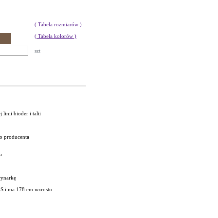
( Tabela rozmiarów )
( Tabela kolorów )
szt
inii bioder i talii
go producenta
a
rynarkę
 S i ma 178 cm wzrostu