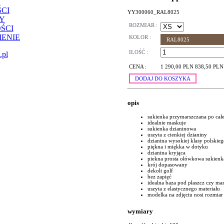
CI
YY300060_RAL8025
Y
ROZMIAR :
ŚCI
ENIE
KOLOR :
RAL8025
ILOŚĆ :
.pl
CENA :
1 290,00 PLN
838,50 PLN
DODAJ DO KOSZYKA
opis
sukienka przymarszczana po całej l
idealnie maskuje
sukienka dzianinowa
uszyta z cienkiej dzianiny
dzianina wysokiej klasy polskie
piękna i miękka w dotyku
dzianina kryjąca
piekna prosta ołówkowa sukienk
krój dopasowany
dekolt golf
bez zapięć
idealna baza pod płaszcz czy ma
uszyta z elastycznego materiału
modelka na zdjęciu nosi rozmiar
wymiary