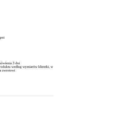
opni
mówienia 3 dni
produktu według wymiarów klientki, w
a zwrotowi