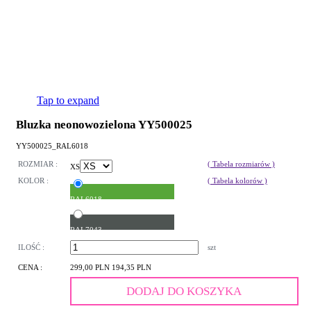
Tap to expand
Bluzka neonowozielona YY500025
YY500025_RAL6018
ROZMIAR :
( Tabela rozmiarów )
XS
KOLOR :
( Tabela kolorów )
RAL6018
RAL7043
ILOŚĆ :
szt
CENA :
299,00 PLN
194,35 PLN
DODAJ DO KOSZYKA