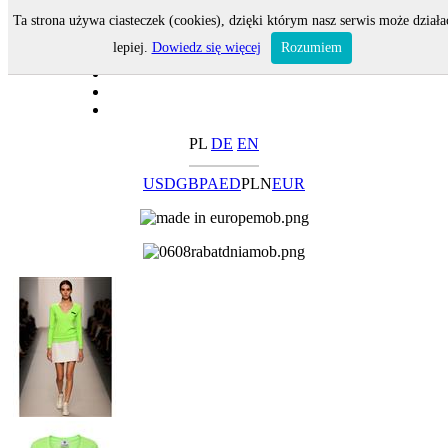
Ta strona używa ciasteczek (cookies), dzięki którym nasz serwis może działa
lepiej.
Dowiedz się więcej
Rozumiem
PL
DE
EN
USD
GBP
AED
PLN
EUR