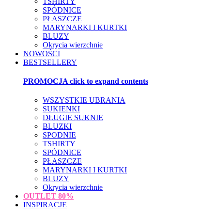
TSHIRTY
SPÓDNICE
PŁASZCZE
MARYNARKI I KURTKI
BLUZY
Okrycia wierzchnie
NOWOŚCI
BESTSELLERY
PROMOCJA
click to expand contents
WSZYSTKIE UBRANIA
SUKIENKI
DŁUGIE SUKNIE
BLUZKI
SPODNIE
TSHIRTY
SPÓDNICE
PŁASZCZE
MARYNARKI I KURTKI
BLUZY
Okrycia wierzchnie
OUTLET
80%
INSPIRACJE