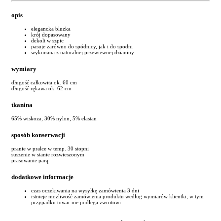
opis
elegancka bluzka
krój dopasowany
dekolt w szpic
pasuje zarówno do spódnicy, jak i do spodni
wykonana z naturalnej przewiewnej dzianiny
wymiary
długość całkowita ok. 60 cm
długość rękawa ok. 62 cm
tkanina
65% wiskoza, 30% nylon, 5% elastan
sposób konserwacji
pranie w pralce w temp. 30 stopni
suszenie w stanie rozwieszonym
prasowanie parą
dodatkowe informacje
czas oczekiwania na wysyłkę zamówienia 3 dni
istnieje możliwość zamówienia produktu według wymiarów klientki, w tym
przypadku towar nie podlega zwrotowi