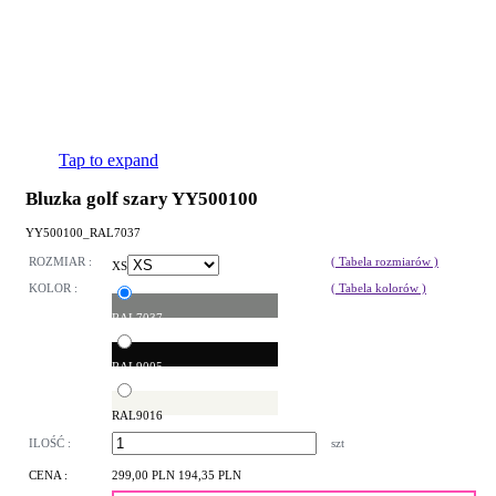
Tap to expand
Bluzka golf szary YY500100
YY500100_RAL7037
ROZMIAR :
( Tabela rozmiarów )
XS
KOLOR :
( Tabela kolorów )
RAL7037
RAL9005
RAL9016
ILOŚĆ :
szt
CENA :
299,00 PLN
194,35 PLN