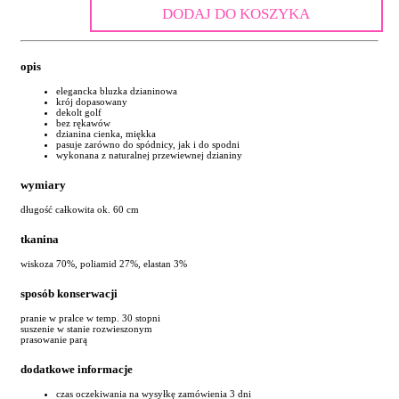
DODAJ DO KOSZYKA
opis
elegancka bluzka dzianinowa
krój dopasowany
dekolt golf
bez rękawów
dzianina cienka, miękka
pasuje zarówno do spódnicy, jak i do spodni
wykonana z naturalnej przewiewnej dzianiny
wymiary
długość całkowita ok. 60 cm
tkanina
wiskoza 70%, poliamid 27%, elastan 3%
sposób konserwacji
pranie w pralce w temp. 30 stopni
suszenie w stanie rozwieszonym
prasowanie parą
dodatkowe informacje
czas oczekiwania na wysyłkę zamówienia 3 dni