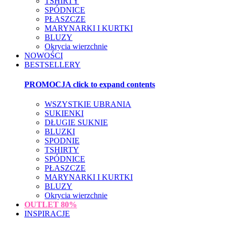
TSHIRTY
SPÓDNICE
PŁASZCZE
MARYNARKI I KURTKI
BLUZY
Okrycia wierzchnie
NOWOŚCI
BESTSELLERY
PROMOCJA
click to expand contents
WSZYSTKIE UBRANIA
SUKIENKI
DŁUGIE SUKNIE
BLUZKI
SPODNIE
TSHIRTY
SPÓDNICE
PŁASZCZE
MARYNARKI I KURTKI
BLUZY
Okrycia wierzchnie
OUTLET
80%
INSPIRACJE