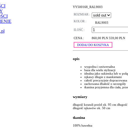
CI
YY500168_RAL9003
Y
ROZMIAR :
ŚCI
ENIE
KOLOR :
RAL9003
ILOŚĆ :
.pl
CENA :
860,00 PLN
559,00 PLN
DODAJ DO KOSZYKA
opis
wygodna i uniwersalna
baza dla wielu stylizacji
idealna jako sukienka lub w poł
rękawy długie z mankietami
całość precyzyjnie dopracowana
zachowana dbałość o szczegóły
tkanina przyjemna dla ciała, pr
wymiary
długość koszuli przód ok. 95 cm długość 
długość rękawów ok. 50 cm
tkanina
100% bawełna