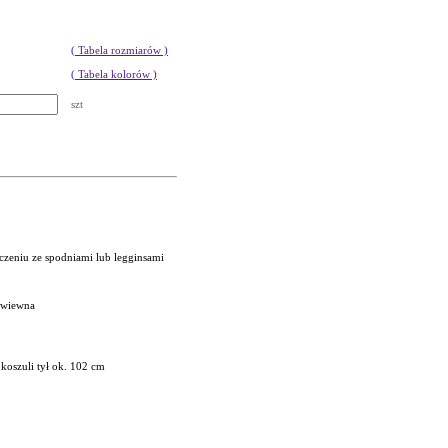
( Tabela rozmiarów )
( Tabela kolorów )
szt
ączeniu ze spodniami lub legginsami
zewiewna
koszuli tył ok. 102 cm