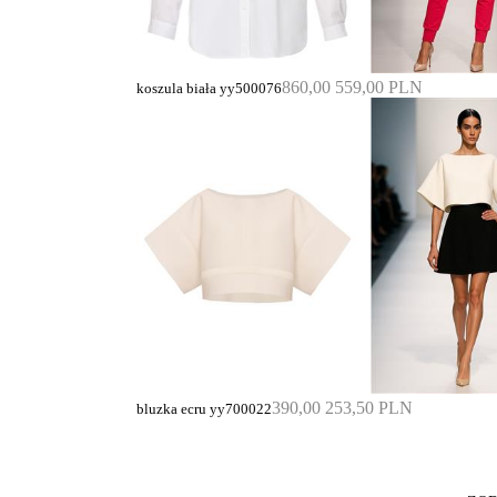
860,00
559,00 PLN
koszula biała yy500076
390,00
253,50 PLN
bluzka ecru yy700022