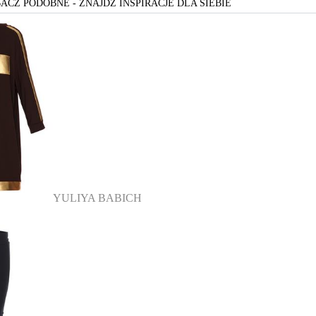
ACZ PODOBNE - ZNAJDŻ INSPIRACJE DLA SIEBIE
YULIYA BABICH