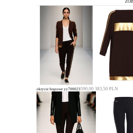
ZOB
590,00
383,50 PLN
okrycie brązowe yy700023