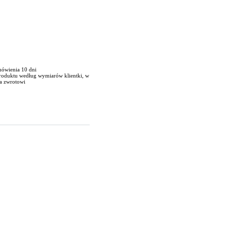
mówienia 10 dni
produktu według wymiarów klientki, w
a zwrotowi