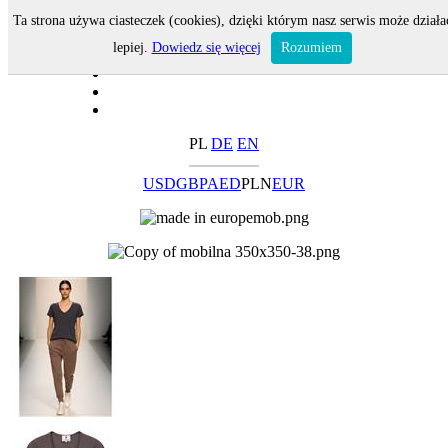
Ta strona używa ciasteczek (cookies), dzięki którym nasz serwis może działa
lepiej.
Dowiedz się więcej
Rozumiem
PL
DE
EN
USD
GBP
AED
PLN
EUR