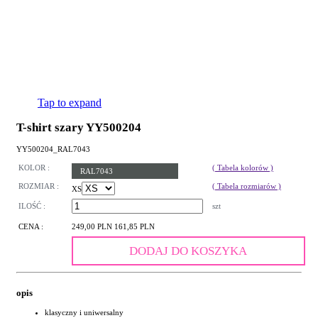
Tap to expand
T-shirt szary YY500204
YY500204_RAL7043
KOLOR :
( Tabela kolorów )
RAL7043
ROZMIAR :
( Tabela rozmiarów )
XS
ILOŚĆ :
szt
CENA :
249,00 PLN
161,85 PLN
DODAJ DO KOSZYKA
opis
klasyczny i uniwersalny