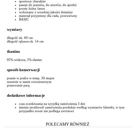
sportowy charakter
pasuje do jeansów, do szortów, do spodni
prosty luźny fason
wykonany z wysokiej jakości dzianiny
materiał przyjemny dla ciała, przewiewny
BASIC
wymiary
długość ok. 69 cm
długość rękawa ok. 14 cm
tkanina
95% wiskoza, 5% elastan
sposób konserwacji
pranie w pralce w temp. 30 stopni
suszenie w stanie rozwieszonym
prasowanie parą
dodatkowe informacje
czas oczekiwania na wysyłkę zamówienia 3 dni
istnieje możliwość zamówienia produktu według wymiarów klientki, w tym
przypadku towar nie podlega zwrotowi
POLECAMY RÓWNIEŻ