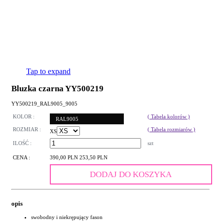
Tap to expand
Bluzka czarna YY500219
YY500219_RAL9005_9005
KOLOR :
( Tabela kolorów )
RAL9005
ROZMIAR :
( Tabela rozmiarów )
XS
ILOŚĆ :
szt
CENA :
390,00 PLN
253,50 PLN
DODAJ DO KOSZYKA
opis
swobodny i niekrępujący fason