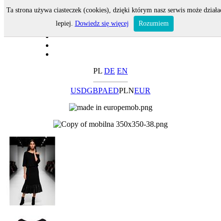
Ta strona używa ciasteczek (cookies), dzięki którym nasz serwis może działa
lepiej.
Dowiedz się więcej
Rozumiem
PL
DE
EN
USD
GBP
AED
PLN
EUR