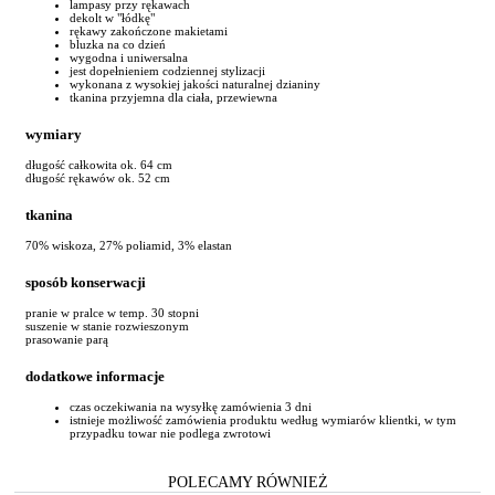
lampasy przy rękawach
dekolt w "łódkę"
rękawy zakończone makietami
bluzka na co dzień
wygodna i uniwersalna
jest dopełnieniem codziennej stylizacji
wykonana z wysokiej jakości naturalnej dzianiny
tkanina przyjemna dla ciała, przewiewna
wymiary
długość całkowita ok. 64 cm
długość rękawów ok. 52 cm
tkanina
70% wiskoza, 27% poliamid, 3% elastan
sposób konserwacji
pranie w pralce w temp. 30 stopni
suszenie w stanie rozwieszonym
prasowanie parą
dodatkowe informacje
czas oczekiwania na wysyłkę zamówienia 3 dni
istnieje możliwość zamówienia produktu według wymiarów klientki, w tym
przypadku towar nie podlega zwrotowi
POLECAMY RÓWNIEŻ