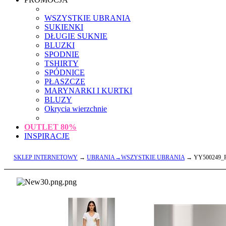
WSZYSTKIE UBRANIA
SUKIENKI
DŁUGIE SUKNIE
BLUZKI
SPODNIE
TSHIRTY
SPÓDNICE
PŁASZCZE
MARYNARKI I KURTKI
BLUZY
Okrycia wierzchnie
OUTLET
80%
INSPIRACJE
SKLEP INTERNETOWY
→
UBRANIA→WSZYSTKIE UBRANIA
→ YY500249_R