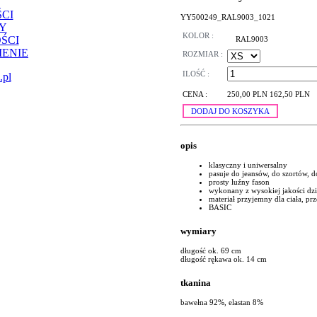
CI
YY500249_RAL9003_1021
Y
KOLOR :
ŚCI
RAL9003
ENIE
ROZMIAR :
ILOŚĆ :
.pl
CENA :
250,00 PLN
162,50 PLN
DODAJ DO KOSZYKA
opis
klasyczny i uniwersalny
pasuje do jeansów, do szortów, d
prosty luźny fason
wykonany z wysokiej jakości dz
materiał przyjemny dla ciała, p
BASIC
wymiary
długość ok. 69 cm
długość rękawa ok. 14 cm
tkanina
bawełna 92%, elastan 8%