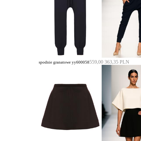
559,00
363,35 PLN
spodnie granatowe yy600058