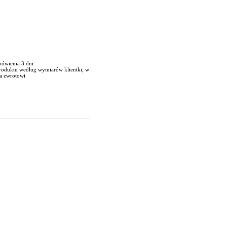
mówienia 3 dni
produktu według wymiarów klientki, w
a zwrotowi