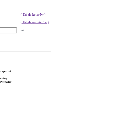
( Tabela kolorów )
( Tabela rozmiarów )
szt
o spodni
ianiny
rzewiewny