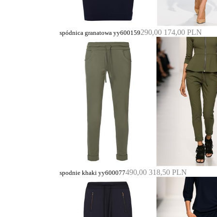
290,00
174,00 PLN
spódnica granatowa yy600159
490,00
318,50 PLN
spodnie khaki yy600077