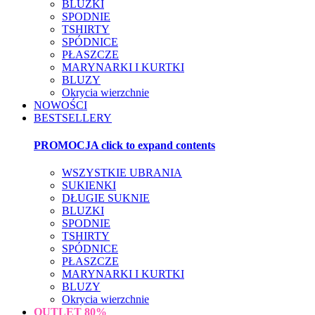
BLUZKI
SPODNIE
TSHIRTY
SPÓDNICE
PŁASZCZE
MARYNARKI I KURTKI
BLUZY
Okrycia wierzchnie
NOWOŚCI
BESTSELLERY
PROMOCJA
click to expand contents
WSZYSTKIE UBRANIA
SUKIENKI
DŁUGIE SUKNIE
BLUZKI
SPODNIE
TSHIRTY
SPÓDNICE
PŁASZCZE
MARYNARKI I KURTKI
BLUZY
Okrycia wierzchnie
OUTLET
80%