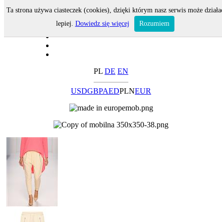
Ta strona używa ciasteczek (cookies), dzięki którym nasz serwis może działa
lepiej.
Dowiedz się więcej
Rozumiem
PL
DE
EN
USD
GBP
AED
PLN
EUR