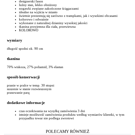
designerski fason
luźny stan, lekko obniżony
nogawki zwężane zakończone ściągaczami
idealne na wyjścia w miasto
świetnie prezentują się zarówno z trampkami, jak i wysokimi obcasami
kolorowo i odważnie
wykonane z naturalnej dzianiny wysokiej jakości
tkanina przyjemna dla ciała, przewiewna
KOLOROWO
wymiary
długość spodni ok. 90 cm
tkanina
70% wiskoza, 27% poliamid, 3% elastan
sposób konserwacji
pranie w pralce w temp. 30 stopni
suszenie w stanie rozwieszonym
prasowanie parą
dodatkowe informacje
czas oczekiwania na wysyłkę zamówienia 3 dni
istnieje możliwość zamówienia produktu według wymiarów klientki, w tym
przypadku towar nie podlega zwrotowi
POLECAMY RÓWNIEŻ