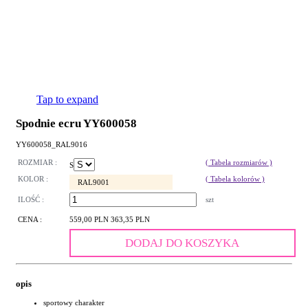
Tap to expand
Spodnie ecru YY600058
YY600058_RAL9016
ROZMIAR :
( Tabela rozmiarów )
S
KOLOR :
( Tabela kolorów )
RAL9001
ILOŚĆ :
szt
CENA :
559,00 PLN
363,35 PLN
DODAJ DO KOSZYKA
opis
sportowy charakter