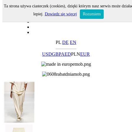
Ta strona używa ciasteczek (cookies), dzięki którym nasz serwis może działa
lepiej.
Dowiedz się więcej
Rozumiem
PL
DE
EN
USD
GBP
AED
PLN
EUR