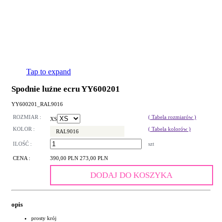
Tap to expand
Spodnie luźne ecru YY600201
YY600201_RAL9016
ROZMIAR :
( Tabela rozmiarów )
XS
KOLOR :
( Tabela kolorów )
RAL9016
ILOŚĆ :
szt
CENA :
390,00 PLN
273,00 PLN
DODAJ DO KOSZYKA
opis
prosty krój