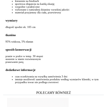
kieszenie na biodrach
sportowa elegancja na każdą okazję
wygodne i praktyczne
wykonane z naturalnej dzianiny wysokiej jakości
materiał przyjemny dla ciała, przewiewny
wymiary
długość spodni ok. 105 cm
tkanina
95% wiskoza, 5% elastan
sposób konserwacji
pranie w pralce w temp. 30 stopni
suszenie w stanie rozwieszonym
prasowanie parą
dodatkowe informacje
czas oczekiwania na wysyłkę zamówienia 3 dni
istnieje możliwość zamówienia produktu według wymiarów klientki, w tym
przypadku towar nie podlega zwrotowi
POLECAMY RÓWNIEŻ