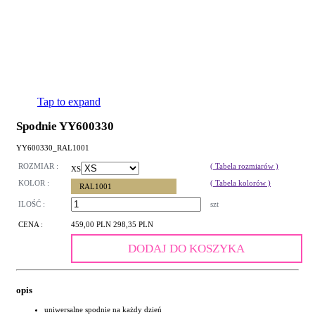
Tap to expand
Spodnie YY600330
YY600330_RAL1001
ROZMIAR :
( Tabela rozmiarów )
XS
KOLOR :
( Tabela kolorów )
RAL1001
ILOŚĆ :
szt
CENA :
459,00 PLN
298,35 PLN
DODAJ DO KOSZYKA
opis
uniwersalne spodnie na każdy dzień