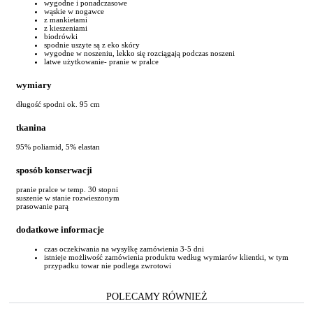
wygodne i ponadczasowe
wąskie w nogawce
z mankietami
z kieszeniami
biodrówki
spodnie uszyte są z eko skóry
wygodne w noszeniu, lekko się rozciągają podczas noszeni
latwe użytkowanie- pranie w pralce
wymiary
długość spodni ok. 95 cm
tkanina
95% poliamid, 5% elastan
sposób konserwacji
pranie pralce w temp. 30 stopni
suszenie w stanie rozwieszonym
prasowanie parą
dodatkowe informacje
czas oczekiwania na wysyłkę zamówienia 3-5 dni
istnieje możliwość zamówienia produktu według wymiarów klientki, w tym
przypadku towar nie podlega zwrotowi
POLECAMY RÓWNIEŻ