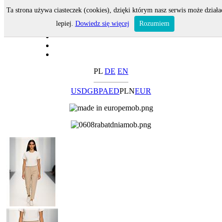
Ta strona używa ciasteczek (cookies), dzięki którym nasz serwis może działa
lepiej.
Dowiedz się więcej
Rozumiem
PL
DE
EN
USD
GBP
AED
PLN
EUR