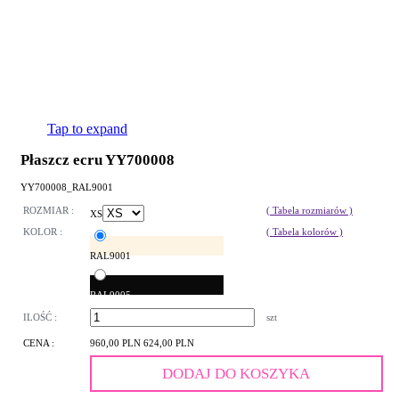
Tap to expand
Płaszcz ecru YY700008
YY700008_RAL9001
ROZMIAR :
( Tabela rozmiarów )
XS
KOLOR :
( Tabela kolorów )
RAL9001
RAL9005
ILOŚĆ :
szt
CENA :
960,00 PLN
624,00 PLN
DODAJ DO KOSZYKA