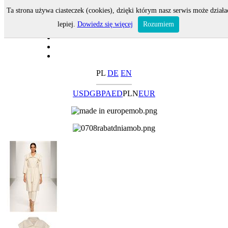
Ta strona używa ciasteczek (cookies), dzięki którym nasz serwis może działa
lepiej.
Dowiedz się więcej
Rozumiem
PL
DE
EN
USD
GBP
AED
PLN
EUR