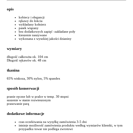
opis
kobiecy i elegancji
rękawy do łokcia
wykładany kołnierz
pasek wiązany
bez dodatkowych zapięć -zakładane poły
kieszenie naszywane
wykonana z wysokiej jakości dzianiny
wymiary
długość całkowita ok. 104 cm
Długość rękawów ok. 48 cm
tkanina
65% wiskoza, 30% nylon, 5% spandex
sposób konserwacji
pranie ręczne lub w pralce w temp. 30 stopni
suszenie w stanie rozwieszonym
prasowanie parą
dodatkowe informacje
czas oczekiwania na wysyłkę zamówienia 3-5 dni
istnieje możliwość zamówienia produktu według wymiarów klientki, w tym
przypadku towar nie podlega zwrotowi