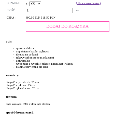
ROZMIAR :
( Tabela rozmiarów )
XS
ILOŚĆ :
szt
CENA :
490,00 PLN
318,50 PLN
DODAJ DO KOSZYKA
opis
sportowa bluza
dopełnienie każdej stylizacji
idealna na codzień
rękawy zakończone mankietami
uniwersalna
wykonana z wysokiej jakości naturalnej wiskozy
tkanina przyjemna dla ciała
wymiary
długość z przodu ok. 75 cm
długość z tyłu ok. 75 cm
długość rękawów ok. 62 cm
tkanina
65% wiskoza, 30% nylon, 5% elastan
sposób konserwacji