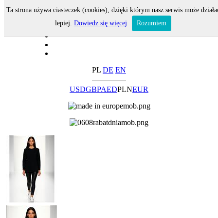
Ta strona używa ciasteczek (cookies), dzięki którym nasz serwis może działa
lepiej.
Dowiedz się więcej
Rozumiem
PL
DE
EN
USD
GBP
AED
PLN
EUR