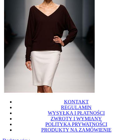
KONTAKT
REGULAMIN
WYSYŁKA I PŁATNOŚCI
ZWROTY I WYMIANY
POLITYKA PRYWATNOŚCI
PRODUKTY NA ZAMÓWIENIE