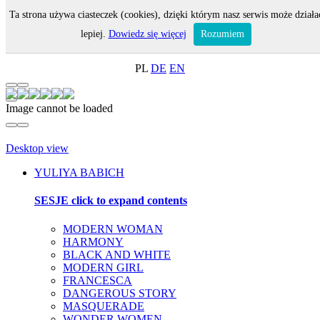
Ta strona używa ciasteczek (cookies), dzięki którym nasz serwis może działa
MENU
lepiej.
Dowiedz się więcej
Rozumiem
ON-LINE SHOP
PL
DE
EN
Image cannot be loaded
Desktop view
YULIYA BABICH
SESJE
click to expand contents
MODERN WOMAN
HARMONY
BLACK AND WHITE
MODERN GIRL
FRANCESCA
DANGEROUS STORY
MASQUERADE
WONDER WOMEN