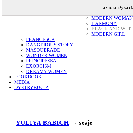
YULIYA BABICH
Ta strona używa ci
SESJE
MODERN WOMAN
HARMONY
BLACK AND WHI
MODERN GIRL
FRANCESCA
DANGEROUS STORY
MASQUERADE
WONDER WOMEN
PRINCIPESSA
EXORCISM
DREAMY WOMEN
LOOKBOOK
MEDIA
DYSTRYBUCJA
YULIYA BABICH
→ sesje