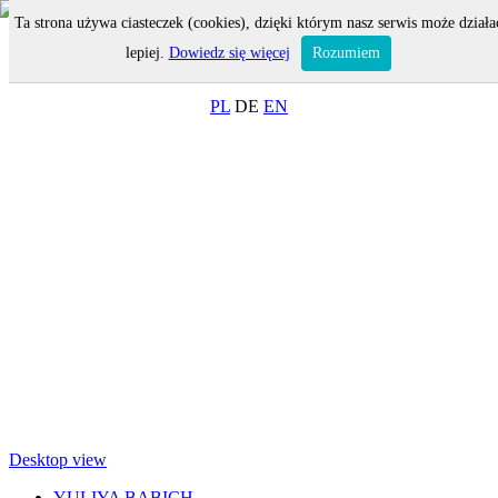
Ta strona używa ciasteczek (cookies), dzięki którym nasz serwis może działa
MENU
lepiej.
Dowiedz się więcej
Rozumiem
ON-LINE SHOP
PL
DE
EN
Desktop view
YULIYA BABICH