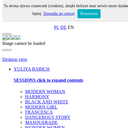
Ta strona używa ciasteczek (cookies), dzięki którym nasz serwis może działa
MENU
lepiej.
Dowiedz się więcej
Rozumiem
ON-LINE SHOP
PL
DE
EN
Image cannot be loaded
Desktop view
YULIYA BABICH
SESSIONS
click to expand contents
MODERN WOMAN
HARMONY
BLACK AND WHITE
MODERN GIRL
FRANCESCA
DANGEROUS STORY
MASQUERADE
WONDER WOMEN