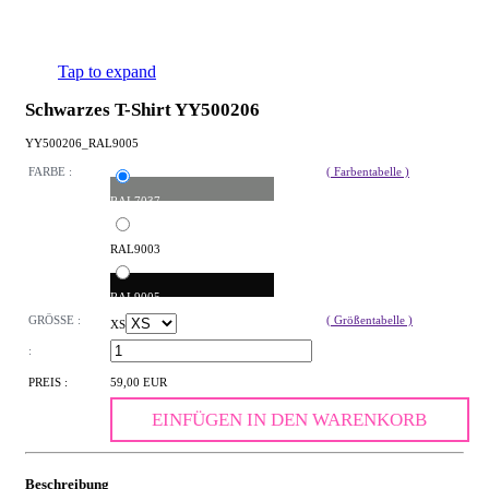
Tap to expand
Schwarzes T-Shirt YY500206
YY500206_RAL9005
FARBE :
( Farbentabelle )
RAL7037
RAL9003
RAL9005
GRÖSSE :
( Größentabelle )
XS
:
PREIS :
59,00 EUR
EINFÜGEN IN DEN WARENKORB
Beschreibung