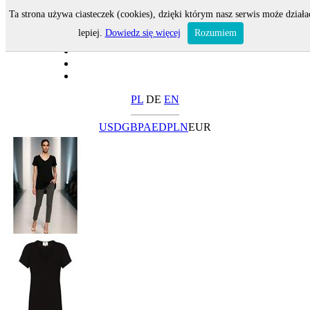
Ta strona używa ciasteczek (cookies), dzięki którym nasz serwis może działa
lepiej.
Dowiedz się więcej
Rozumiem
PL
DE
EN
USD
GBP
AED
PLN
EUR