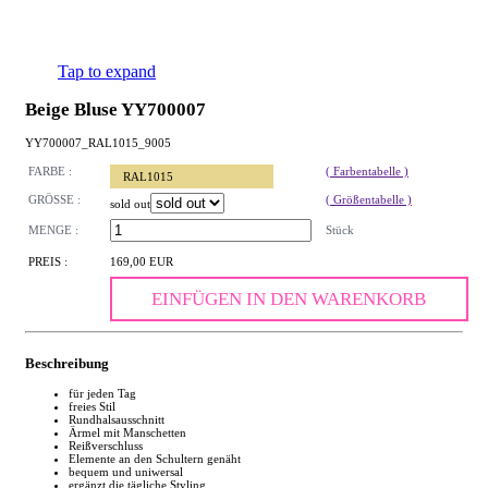
Tap to expand
Beige Bluse YY700007
YY700007_RAL1015_9005
FARBE :
( Farbentabelle )
RAL1015
GRÖSSE :
( Größentabelle )
sold out
MENGE :
Stück
PREIS :
169,00 EUR
EINFÜGEN IN DEN WARENKORB
Beschreibung
für jeden Tag
freies Stil
Rundhalsausschnitt
Ärmel mit Manschetten
Reißverschluss
Elemente an den Schultern genäht
bequem und uniwersal
ergänzt die tägliche Styling