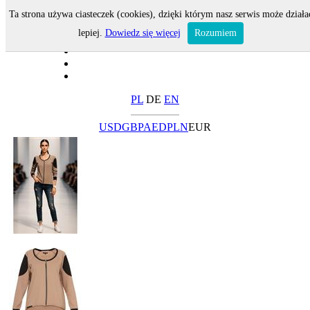
Ta strona używa ciasteczek (cookies), dzięki którym nasz serwis może działa
lepiej.
Dowiedz się więcej
Rozumiem
PL
DE
EN
USD
GBP
AED
PLN
EUR