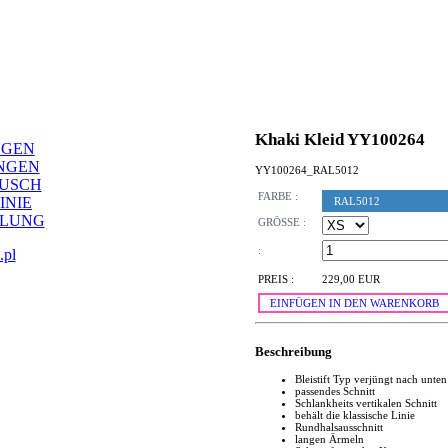
Khaki Kleid YY100264
NGEN
NGEN
YY100264_RAL5012
AUSCH
FARBE :
INIE
RAL5012
LLUNG
GRÖSSE :
:
.pl
PREIS :
229,00 EUR
EINFÜGEN IN DEN WARENKORB
Beschreibung
Bleistift Typ verjüngt nach unten
passendes Schnitt
Schlankheits vertikalen Schnitt
behält die klassische Linie
Rundhalsausschnitt
langen Ärmeln