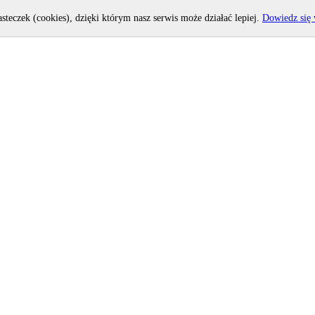
asteczek (cookies), dzięki którym nasz serwis może działać lepiej.
Dowiedz się 