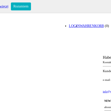
więcej
Rozumiem
LOGIN
WAHRENKORB
(0)
Habe
Kontak
Kunde
e-mail
info@y
NEW
abonn