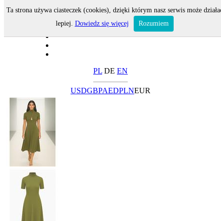
Ta strona używa ciasteczek (cookies), dzięki którym nasz serwis może działa
lepiej.
Dowiedz się więcej
Rozumiem
PL
DE
EN
USD
GBP
AED
PLN
EUR