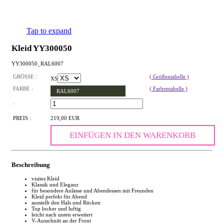
Tap to expand
Kleid YY300050
YY300050_RAL6007
GRÖSSE :
( Größentabelle )
XS
FARBE :
( Farbentabelle )
RAL6007
:
PREIS :
219,00 EUR
EINFÜGEN IN DEN WARENKORB
Beschreibung
visites Kleid
Klassik und Eleganz
für besondere Anlässe und Abendessen mit Freunden
Kleid perfekt für Abend
ausstellt den Hals und Rücken
Top locker und luftig
leicht nach unten erweitert
V-Ausschnitt an der Front